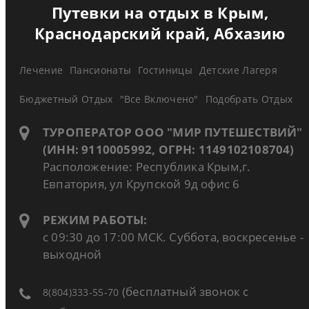
Путевки на отдых в Крым,
Краснодарский край, Абхазию
Лечение
Пансионаты
Гостиницы
Детские Лагеря
Бюджетный Отдых
"Все Включено"
Подобрать Отдых
ТУРОПЕРАТОР ООО "МИР ПУТЕШЕСТВИЙ"
(ИНН: 9110005992, ОГРН: 1149102108704)
Расположение: Республика Крым,г.
Евпатория, ул Крупской 9д офис 6
РЕЖИМ РАБОТЫ:
с 09:30 до 17:00 МСК. Суббота, воскресенье -
выходной
(бесплатный звонок с
8(804)333-55-70