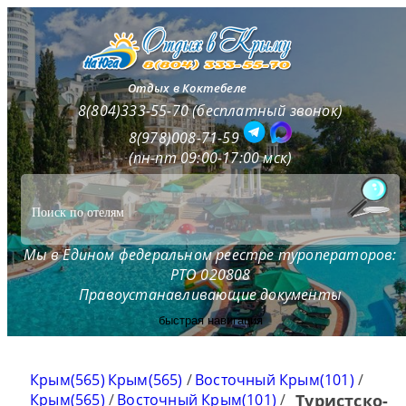
Отдых в Коктебеле
8(804)333-55-70 (бесплатный звонок)
8(978)008-71-59
(пн-пт 09:00-17:00 мск)
Мы в Едином федеральном реестре туроператоров:
РТО 020808
Правоустанавливающие документы
быстрая навигация
Крым(565)
Крым(565)
/
Восточный Крым(101)
/
Крым(565)
/
Восточный Крым(101)
/
Туристско-