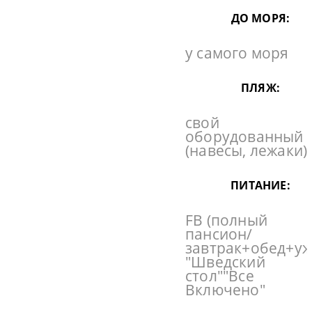
ДО МОРЯ:
у самого моря
ПЛЯЖ:
свой
оборудованный
(навесы, лежаки)
ПИТАНИЕ:
FB (полный
пансион/
завтрак+обед+уж
"Шведский
стол""Все
Включено"