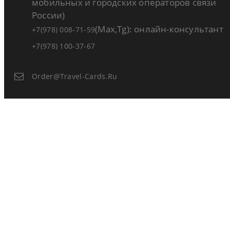
мобильных и городских операторов связи
России)
(Max,Tg): онлайн-консультант
+7(978) 008-71-59
+7(978) 100-37-67
Order@travel-Cards.ru