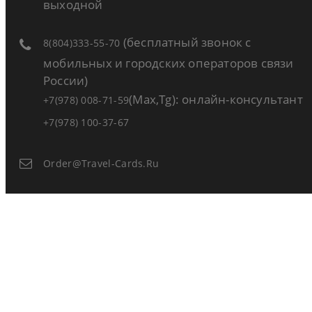
выходной
(бесплатный звонок с
8(804)333-55-70
мобильных и городских операторов связи
России)
(Max,Tg): онлайн-консультант
+7(978) 008-71-59
+7(978) 100-37-67
Order@travel-Cards.ru