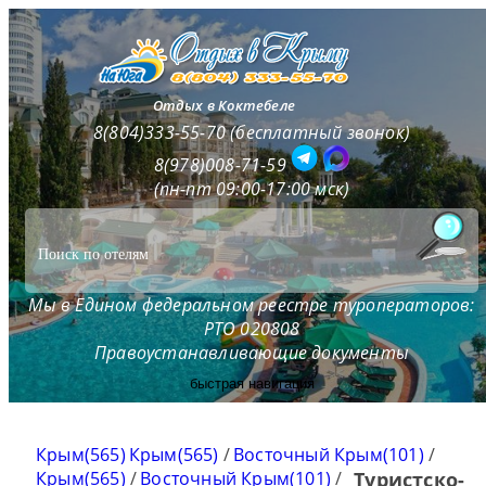
Отдых в Коктебеле
8(804)333-55-70 (бесплатный звонок)
8(978)008-71-59
(пн-пт 09:00-17:00 мск)
Мы в Едином федеральном реестре туроператоров:
РТО 020808
Правоустанавливающие документы
быстрая навигация
Крым(565)
Крым(565)
/
Восточный Крым(101)
/
Крым(565)
/
Восточный Крым(101)
/
Туристско-