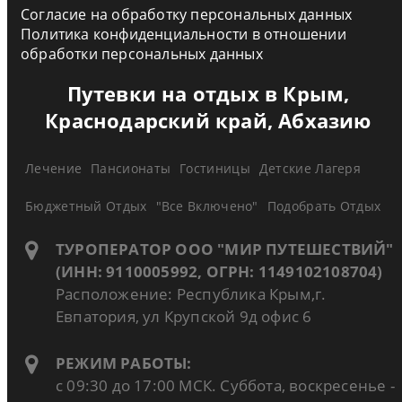
Согласие на обработку персональных данных
Политика конфиденциальности в отношении
обработки персональных данных
Путевки на отдых в Крым,
Краснодарский край, Абхазию
Лечение
Пансионаты
Гостиницы
Детские Лагеря
Бюджетный Отдых
"Все Включено"
Подобрать Отдых
ТУРОПЕРАТОР ООО "МИР ПУТЕШЕСТВИЙ"
(ИНН: 9110005992, ОГРН: 1149102108704)
Расположение: Республика Крым,г.
Евпатория, ул Крупской 9д офис 6
РЕЖИМ РАБОТЫ:
с 09:30 до 17:00 МСК. Суббота, воскресенье -