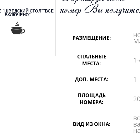
номер Вы получите
Е "ШВЕДСКИЙ СТОЛ""ВСЕ
ВКЛЮЧЕНО"
но
РАЗМЕЩЕНИЕ:
Ма
СПАЛЬНЫЕ
1-
МЕСТА:
1
ДОП. МЕСТА:
ПЛОЩАДЬ
20
НОМЕРА:
в
в
ВИД ИЗ ОКНА:
н