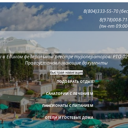
8(804)333-55-70 (б
8(978)008-7
(пн-пт 09:00
 в Едином федеральном реестре туроператоров: РТО 0
Правоустанавливающие документы
быстрая навигация
ПОДОБРАТЬ ОТДЫХ
САНАТОРИИ С ЛЕЧЕНИЕМ
ПАНСИОНАТЫ С ПИТАНИЕМ
ОТЕЛИ И ГОСТЕВЫЕ ДОМА