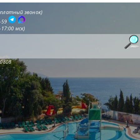
есплатный звонок)
1-59
-17:00 мск)
20808