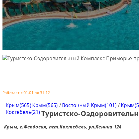
Работает с 01.01 по 31.12
Крым(565)
Крым(565)
/
Восточный Крым(101)
/
Крым(5
Коктебель(21)
Туристско-Оздоровительн
Крым, г.Феодосия, пгт.Коктебель, ул.Ленина 124