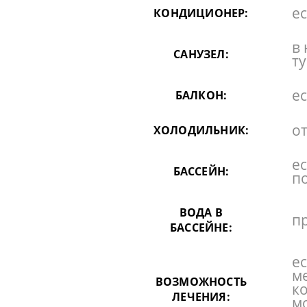
ес
КОНДИЦИОНЕР:
в 
САНУЗЕЛ:
т
ес
БАЛКОН:
от
ХОЛОДИЛЬНИК:
е
БАССЕЙН:
п
ВОДА В
п
БАССЕЙНЕ:
ес
м
ВОЗМОЖНОСТЬ
к
ЛЕЧЕНИЯ:
м