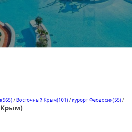
(565)
/
Восточный Крым(101)
/
курорт Феодосия(55)
/
(Крым)