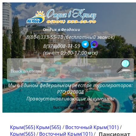
Отдых в Феодосии
8(804)333-55-70 (бесплатный звонок)
8(978)008-71-59
(пн-пт 09:00-17:00 мск)
Мы в Едином федеральном реестре туроператоров:
РТО 020808
Правоустанавливающие документы
быстрая навигация
Крым(565)
Крым(565)
/
Восточный Крым(101)
/
Крым(565)
/
Восточный Крым(101)
/
Пансионат