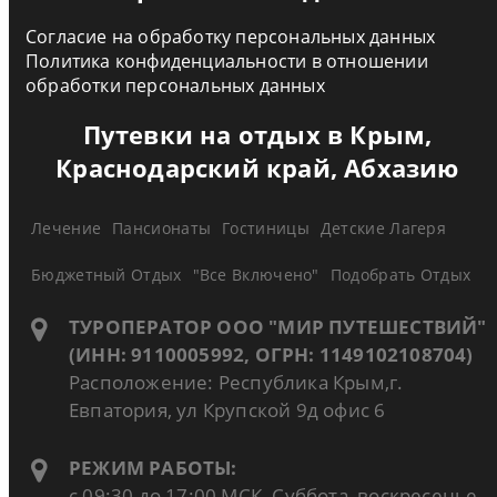
Согласие на обработку персональных данных
Политика конфиденциальности в отношении
обработки персональных данных
Путевки на отдых в Крым,
Краснодарский край, Абхазию
Лечение
Пансионаты
Гостиницы
Детские Лагеря
Бюджетный Отдых
"Все Включено"
Подобрать Отдых
ТУРОПЕРАТОР ООО "МИР ПУТЕШЕСТВИЙ"
(ИНН: 9110005992, ОГРН: 1149102108704)
Расположение: Республика Крым,г.
Евпатория, ул Крупской 9д офис 6
РЕЖИМ РАБОТЫ:
с 09:30 до 17:00 МСК. Суббота, воскресенье -