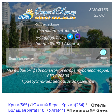
8(804)333-
55-70
Отдых в Ялте
(бесплатный звонок)
8(978)008-71-59
(пн-пт 09:00-17:00 мск)
Мы в Едином федеральном реестре туроператоров:
РТО 020808
Правоустанавливающие документы
быстрая навигация
Крым(565)
/
Южный Берег Крыма(254)
/
Отель
Большая Ялта(110)
/
Ялта(44)
"Пляжный" Ялта