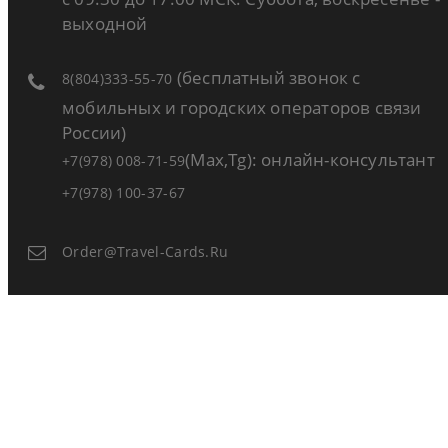
выходной
(бесплатный звонок с
8(804)333-55-70
мобильных и городских операторов связи
России)
(Max,Tg): онлайн-консультант
+7(978) 008-71-59
+7(978) 100-37-67
Order@travel-Cards.ru