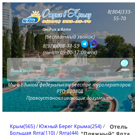
8(804)333-
55-70
Отдых в Ялте
(бесплатный звонок)
8(978)008-71-59
(пн-пт 09:00-17:00 мск)
Мы в Едином федеральном реестре туроператоров:
РТО 020808
Правоустанавливающие документы
быстрая навигация
Крым(565)
/
Южный Берег Крыма(254)
/
Отель
Большая Ялта(110)
/
Ялта(44)
"Пляжный" Ялта