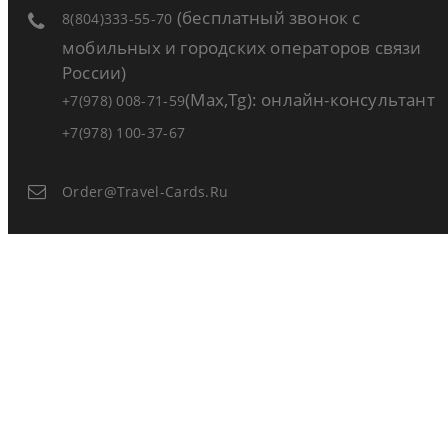
(бесплатный звонок с
8(804)333-55-70
мобильных и городских операторов связи
России)
(Max,Tg): онлайн-консультант
+7(978) 008-71-59
+7(978) 100-37-67
Order@travel-Cards.ru