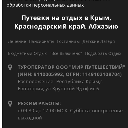
обработки персональных данных
Путевки на отдых в Крым,
Краснодарский край, Абхазию
Лечение
Пансионаты
Гостиницы
Детские Лагеря
Бюджетный Отдых
"Все Включено"
Подобрать Отдых
ТУРОПЕРАТОР ООО "МИР ПУТЕШЕСТВИЙ"
(ИНН: 9110005992, ОГРН: 1149102108704)
Расположение: Республика Крым,г.
Евпатория, ул Крупской 9д офис 6
РЕЖИМ РАБОТЫ:
с 09:30 до 17:00 МСК. Суббота, воскресенье -
выходной