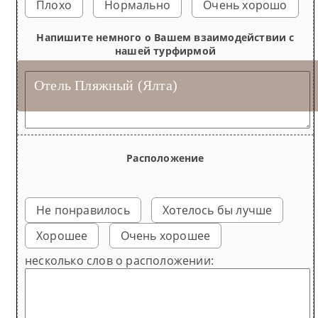
Плохо
Нормально
Очень хорошо
Напишите немного о Вашем взаимодействии с
нашей турфирмой
Отель Пляжный (Ялта)
Номер 1 3-местный
Номер 7 3-местный
Номер 9 4-местный
Номер 2 4-местный 2-комнатный
Расположение
Не понравилось
Хотелось бы лучше
Хорошее
Очень хорошее
несколько слов о расположении: