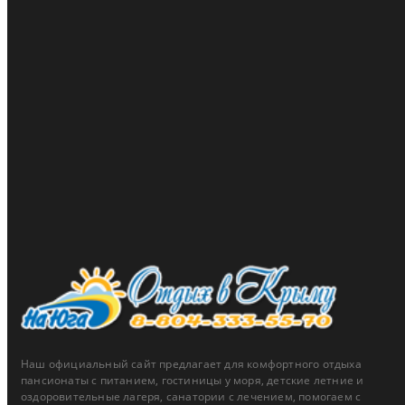
тип акции:
скидка
действует до 31.12.2026
подробнее ...
Пансионат Зенит
Скидки до 15% для жителей ЮФО и новых территорий
тип акции:
скидка
действует до 31.12.2026
подробнее ...
Наш официальный сайт предлагает для комфортного отдыха
пансионаты с питанием, гостиницы у моря, детские летние и
оздоровительные лагеря, санатории с лечением, помогаем с