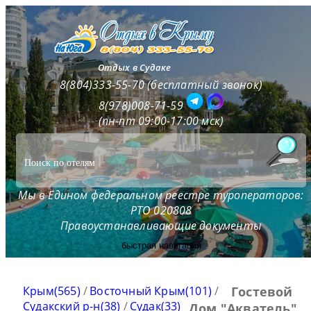
Отдых в Судаке
8(804)333-55-70 (бесплатный звонок)
8(978)008-71-59
(пн-пт 09:00-17:00 мск)
Мы в Едином федеральном реестре туроператоров:
РТО 020808
Правоустанавливающие документы
быстрая навигация
Крым(565)
/
Восточный Крым(101)
/
Гостевой
Судакский р-н(38)
/
Судак(33)
Дом "Акватель"