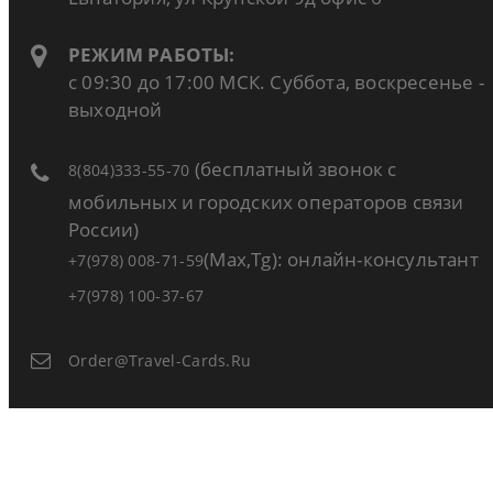
РЕЖИМ РАБОТЫ:
с 09:30 до 17:00 МСК. Суббота, воскресенье -
выходной
(бесплатный звонок с
8(804)333-55-70
мобильных и городских операторов связи
России)
(Max,Tg): онлайн-консультант
+7(978) 008-71-59
+7(978) 100-37-67
Order@travel-Cards.ru