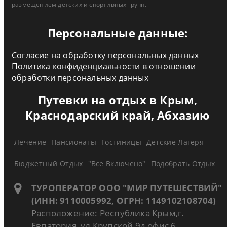
размещением детских и спортивных групп.
Персональные данные:
Согласие на обработку персональных данных
Политика конфиденциальности в отношении
обработки персональных данных
Путевки на отдых в Крым,
Краснодарский край, Абхазию
Лечение
Пансионаты
Гостиницы
Детские Лагеря
Бюджетный Отдых
"Все Включено"
Подобрать Отдых
ТУРОПЕРАТОР ООО "МИР ПУТЕШЕСТВИЙ"
(ИНН: 9110005992, ОГРН: 1149102108704)
Расположение: Республика Крым,г.
Евпатория, ул Крупской 9д офис 6