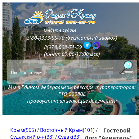
Отдых в Судаке
8(804)333-55-70 (бесплатный звонок)
8(978)008-71-59
(пн-пт 09:00-17:00 мск)
Мы в Едином федеральном реестре туроператоров:
РТО 020808
Правоустанавливающие документы
быстрая навигация
Крым(565)
/
Восточный Крым(101)
/
Гостевой
Судакский р-н(38)
/
Судак(33)
Дом "Акватель"