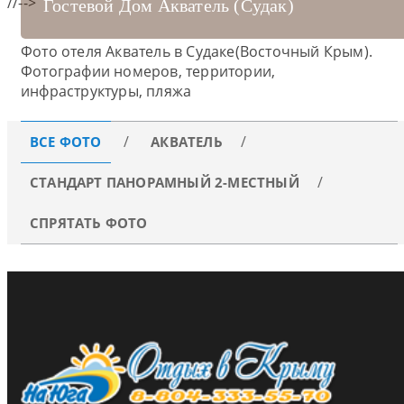
//-->
Гостевой Дом Акватель (Судак)
Стандарт Панорамный 2-местный
Фото отеля Акватель в Судаке(Восточный Крым).
Фотографии номеров, территории,
инфраструктуры, пляжа
ВСЕ ФОТО
АКВАТЕЛЬ
СТАНДАРТ ПАНОРАМНЫЙ 2-МЕСТНЫЙ
СПРЯТАТЬ ФОТО