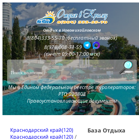
Отдых в Новомихайловском
8(804)333-55-70 (бесплатный звонок)
8(978)008-71-59
(пн-пт 09:00-17:00 мск)
Мы в Едином федеральном реестре туроператоров:
РТО 020808
Правоустанавливающие документы
быстрая навигация
Краснодарский край(120)
База Отдыха
Краснодарский край(120)
/