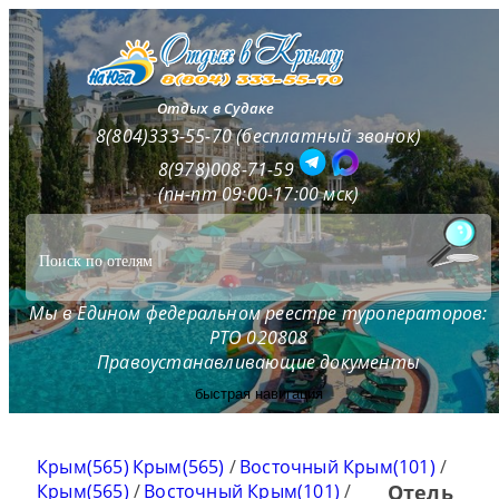
Отдых в Судаке
8(804)333-55-70 (бесплатный звонок)
8(978)008-71-59
(пн-пт 09:00-17:00 мск)
Мы в Едином федеральном реестре туроператоров:
РТО 020808
Правоустанавливающие документы
быстрая навигация
Крым(565)
Крым(565)
/
Восточный Крым(101)
/
Крым(565)
/
Восточный Крым(101)
/
Отель