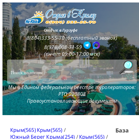
Отдых в Гурзуфе
8(804)333-55-70 (бесплатный звонок)
8(978)008-71-59
(пн-пт 09:00-17:00 мск)
Мы в Едином федеральном реестре туроператоров:
РТО 020808
Правоустанавливающие документы
быстрая навигация
Крым(565)
Крым(565)
/
База
Южный Берег Крыма(254)
/
Крым(565)
/