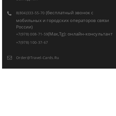
(бесплатный звонок с
8(804)333-55-70
мобильных и городских операторов связи
России)
(Max,Tg): онлайн-консультант
+7(978) 008-71-59
+7(978) 100-37-67
Order@travel-Cards.ru