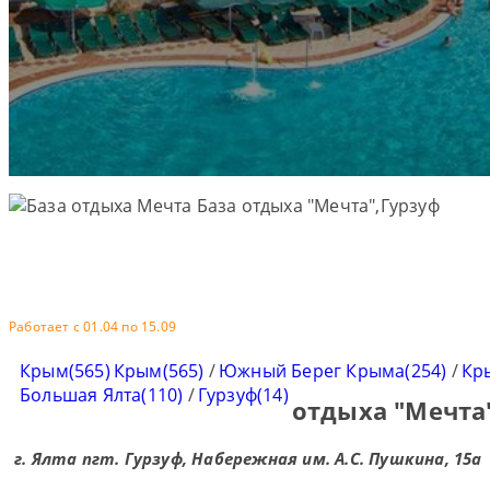
Работает с 01.04 по 15.09
Крым(565)
Крым(565)
/
Южный Берег Крыма(254)
/
Кр
Большая Ялта(110)
/
Гурзуф(14)
отдыха "Мечта
г. Ялта пгт. Гурзуф, Набережная им. А.С. Пушкина, 15а