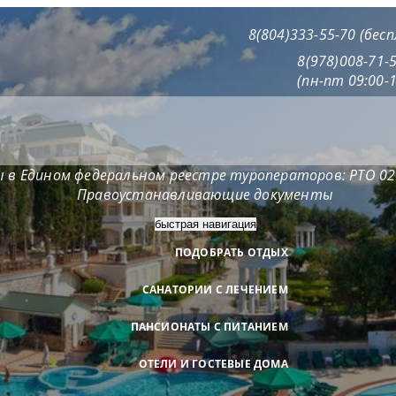
8(804)333-55-70 (бес
8(978)008-71-
(пн-пт 09:00-1
 в Едином федеральном реестре туроператоров: РТО 0
Правоустанавливающие документы
быстрая навигация
ПОДОБРАТЬ ОТДЫХ
САНАТОРИИ С ЛЕЧЕНИЕМ
ПАНСИОНАТЫ С ПИТАНИЕМ
ОТЕЛИ И ГОСТЕВЫЕ ДОМА