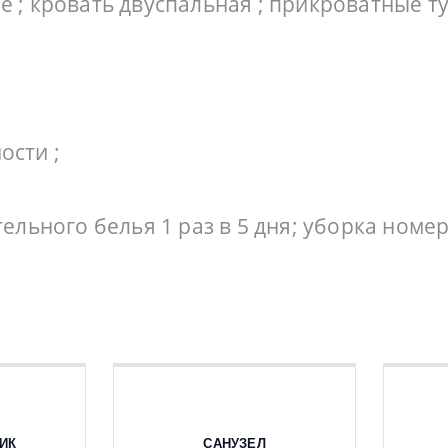
 ; кровать двуспальная ; прикроватные тумб
;
ости ;
тельного белья 1 раз в 5 дня; уборка номе
ИК
САНУЗЕЛ