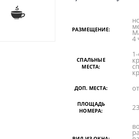
но
м
РАЗМЕЩЕНИЕ:
М
4 
1
кр
СПАЛЬНЫЕ
с
МЕСТА:
к
о
ДОП. МЕСТА:
ПЛОЩАДЬ
23
НОМЕРА:
в
р
в
ВИД ИЗ ОКНА: