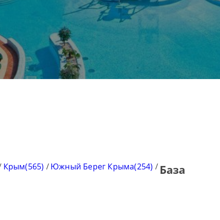
/
Крым(565)
/
Южный Берег Крыма(254)
/
База