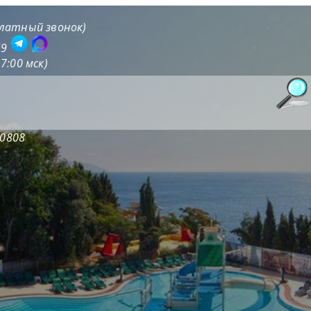
платный звонок)
59
7:00 мск)
20808