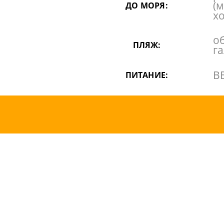
(
ДО МОРЯ:
х
о
ПЛЯЖ:
г
BB
ПИТАНИЕ:
1