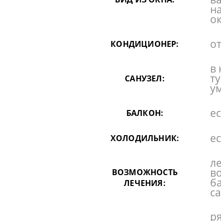
н
о
от
КОНДИЦИОНЕР:
в 
ту
САНУЗЕЛ:
у
ес
БАЛКОН:
ес
ХОЛОДИЛЬНИК:
л
в
ВОЗМОЖНОСТЬ
б
ЛЕЧЕНИЯ:
с
р