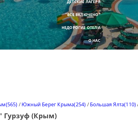
ДЕТСКИЕ ЛАГЕРЯ
"ВСЕ ВКЛЮЧЕНО"
НЕДОРОГИЕ ОТЕЛИ
О НАС
ым(565)
/
Южный Берег Крыма(254)
/
Большая Ялта(110)
" Гурзуф (Крым)