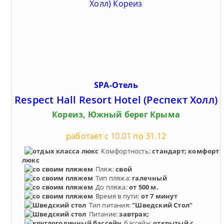
SPA-Отель
Respect Hall Resort Hotel (Респект Холл)
Кореиз, Южный берег Крыма
работает с 10.01 по 31.12
Комфортность:
стандарт; комфорт;
люкс
Пляж:
свой
Тип пляжа:
галечный
До пляжа:
от 500 м.
Время в пути:
от 7 минут
Тип питания:
"Шведский Стол"
Питание:
завтрак;
бассейн:
открытый с