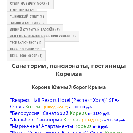
ОТЕЛИ НА БЕРЕГУ МОРЯ (2)
С ЛЕЧЕНИЕМ (2)
"ШВЕДСКИЙ СТОЛ" (3)
ЗИМНИЙ БАССЕЙН (3)
ЛЕТНИЙ ОТКРЫТЫЙ БАССЕЙН (3)
ДЕТСКИЕ АНИМАЦИОННЫЕ ПРОГРАММЫ (1)
"ВСЕ ВКЛЮЧЕНО" (1)
ЦЕНЫ ДО 1500Р (1)
ЦЕНЫ 3000-4000Р (1)
Cанатории, пансионаты, гостиницы
Кореиза
Кореиз Южный берег Крыма
"Respect Hall Resort Hotel (Респект Холл)" SPA-
Отель
Кореиз
(Швед.
&SPA)
от 10500 руб.
"Белоруссия" Санаторий
Кореиз
от 3430 руб.
"Дюльбер" Санаторий
Кореиз
(Швед.FB
)
от 12768 руб.
"Мари-Анна" Апартаменты
Кореиз
от 0 руб.
"Родня (бывш. «корп. Багатель»)" Отель
Кореиз