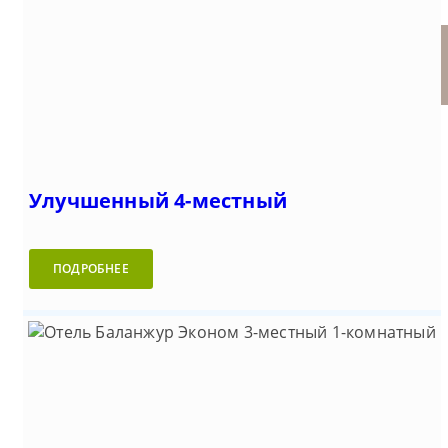
Стандарт 4-местный 2-
Стандарт 2-местный с двумя
Отель Баланжур (Балаклава)
комнатный
односпальными кроватями
Улучшенный 4-местный
ПОДРОБНЕЕ