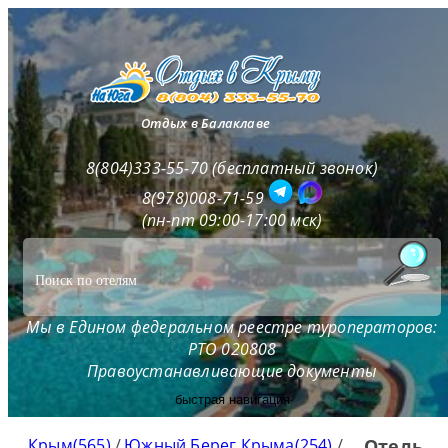
Отдых в Балаклаве
8(804)333-55-70 (бесплатный звонок)
8(978)008-71-59
(пн-пт 09:00-17:00 мск)
Мы в Едином федеральном реестре туроператоров:
РТО 020808
Правоустанавливающие документы
быстрая навигация
Крым(565)
/
Южный Берег Крыма(254)
/
Отель