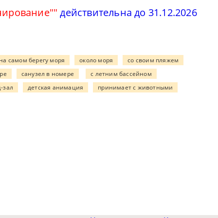
онирование""
действительна до 31.12.2026
на самом берегу моря
около моря
со своим пляжем
ре
санузел в номере
с летним бассейном
-зал
детская анимация
принимает с животными