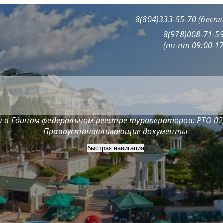
8(804)333-55-70 (бесп
8(978)008-71-5
(пн-пт 09:00-17
 в Едином федеральном реестре туроператоров: РТО 0
Правоустанавливающие документы
быстрая навигация