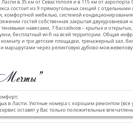
Ласпи в 35 км от Севастополя и в 115 км от аэропорта
екса состоит из 9 прямоугольных секций с отдельным
ми, комфортной мебелью, системой кондиционирования,
оряжении гостей собственная закрытая двухуровневая 
теневыми навесами, 7 бассейнов – крытых и открытых,
ухни, бесплатный wi-fi на всей территории. Общая инф
 комнату и три детские площадки, тренажерный зал, би
ми маршрутами через реликтовую дубово-можжевелову
 Мечты"
комфорт;
дых в Ласпи. Уютные номера с хорошим ремонтом (все у
ервис оставят у Вас только положительные впечатлени