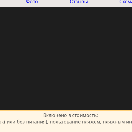
Фото
Отзывы
Схем
Включено в стоимость:
к( или без питания), пользование пляжем, пляжным и