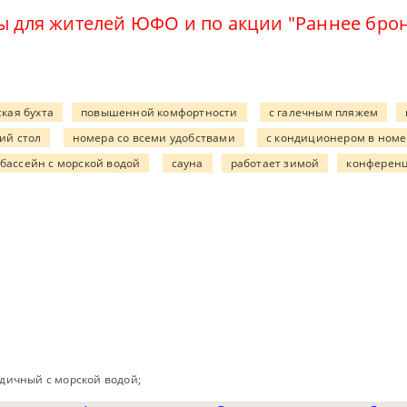
ны для жителей ЮФО и по акции "Раннее бр
ская бухта
повышенной комфортности
с галечным пляжем
ий стол
номера со всеми удобствами
с кондиционером в номе
бассейн с морской водой
сауна
работает зимой
конференц
одичный с морской водой;