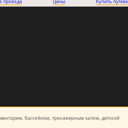
а проезда
Цены
Купить путевк
нвентарем, бассейном, тренажерным залом, детской