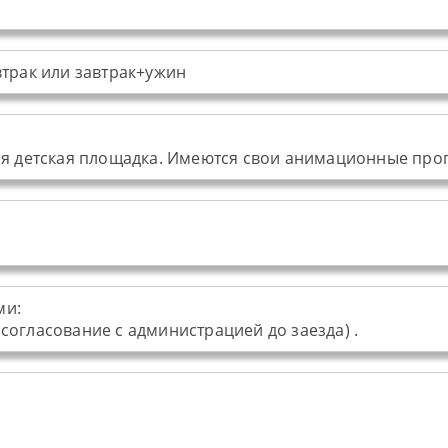
втрак или завтрак+ужин
воя детская площадка. Имеются свои анимационные пр
ми:
согласование с администрацией до заезда) .