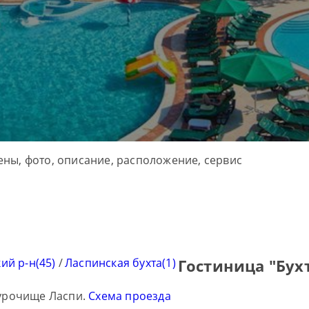
ий р-н(45)
/
Ласпинская бухта(1)
Гостиница "Бух
 урочище Ласпи.
Схема проезда