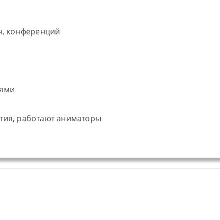
ч, конференций
иями
тия, работают аниматоры