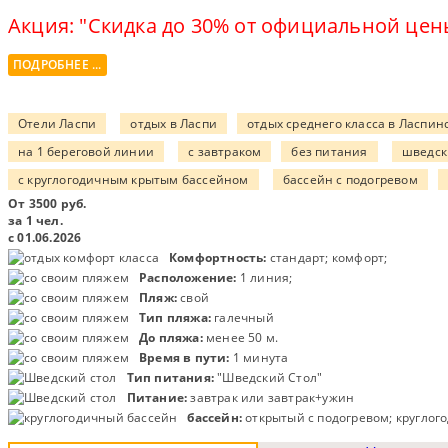
Акция: "Скидка до 30% от официальной це
ПОДРОБНЕЕ ...
Отели Ласпи
отдых в Ласпи
отдых среднего класса в Ласпин
на 1 береговой линии
с завтраком
без питания
шведск
с круглогодичным крытым бассейном
бассейн с подогревом
От
3500
руб.
за 1 чел.
с 01.06.2026
Комфортность:
стандарт; комфорт;
Расположение:
1 линия;
Пляж:
свой
Тип пляжа:
галечный
До пляжа:
менее 50 м.
Время в пути:
1 минута
Тип питания:
"Шведский Стол"
Питание:
завтрак или завтрак+ужин
бассейн:
открытый с подогревом; круглог