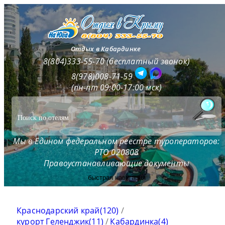
Отдых в Кабардинке
8(804)333-55-70 (бесплатный звонок)
8(978)008-71-59
(пн-пт 09:00-17:00 мск)
Мы в Едином федеральном реестре туроператоров:
РТО 020808
Правоустанавливающие документы
быстрая навигация
Краснодарский край(120)
/
курорт Геленджик(11)
/
Кабардинка(4)