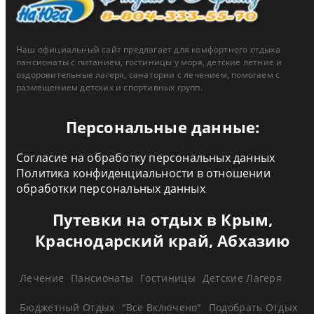
Наш официальный сайт предлагает для комфортного отдыха
пансионаты с питанием, гостиницы у моря, детские летние и
оздоровительные лагеря, санатории с лечением, помогаем с
размещением детских и спортивных групп.
Персональные данные:
Согласие на обработку персональных данных
Политика конфиденциальности в отношении
обработки персональных данных
Путевки на отдых в Крым,
Краснодарский край, Абхазию
Лечение
Пансионаты
Гостиницы
Детские Лагеря
Бюджетный Отдых
"Все Включено"
Подобрать Отдых