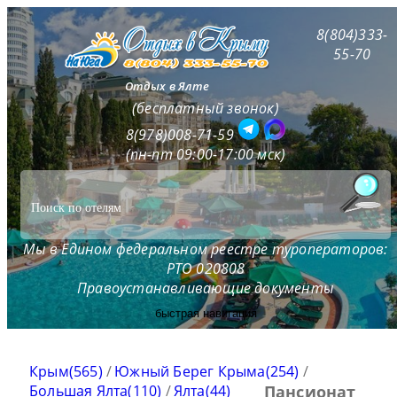
8(804)333-
55-70
Отдых в Ялте
(бесплатный звонок)
8(978)008-71-59
(пн-пт 09:00-17:00 мск)
Мы в Едином федеральном реестре туроператоров:
РТО 020808
Правоустанавливающие документы
быстрая навигация
Крым(565)
/
Южный Берег Крыма(254)
/
Большая Ялта(110)
/
Ялта(44)
Пансионат