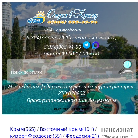
Отдых в Феодосии
8(804)333-55-70 (бесплатный звонок)
8(978)008-71-59
(пн-пт 09:00-17:00 мск)
Мы в Едином федеральном реестре туроператоров:
РТО 020808
Правоустанавливающие документы
быстрая навигация
Крым(565)
/
Восточный Крым(101)
/
Пансионат
курорт Феодосия(55)
/
Феодосия(21)
"Экватор "