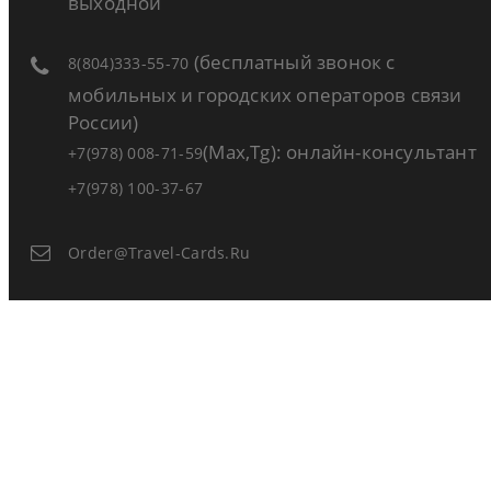
выходной
(бесплатный звонок с
8(804)333-55-70
мобильных и городских операторов связи
России)
(Max,Tg): онлайн-консультант
+7(978) 008-71-59
+7(978) 100-37-67
Order@travel-Cards.ru