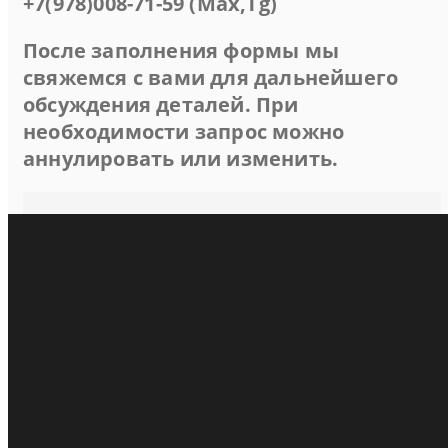
+7(978)008-71-59 (Max,Tg)
После заполнения формы мы
свяжемся с вами для дальнейшего
обсуждения деталей. При
необходимости запрос можно
аннулировать или изменить.
Пансионат Экватор (Феодосия)
Люкс 2-местный 1-комнатный
Люкс 3-местный 1-комнатный с балконом
Люкс 5-местный 2-комнатный
Семейный 4-местный 1-комнатный