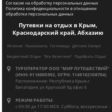
Согласие на обработку персональных данных
Политика конфиденциальности в отношении
обработки персональных данных
Путевки на отдых в Крым,
Краснодарский край, Абхазию
Лечение
Пансионаты
Гостиницы
Детские Лагеря
Бюджетный Отдых
"Все Включено"
Подобрать Отдых
ТУРОПЕРАТОР ООО "МИР ПУТЕШЕСТВИЙ"
(ИНН: 9110005992, ОГРН: 1149102108704)
Расположение: Республика Крым,г.
Евпатория, ул Крупской 9д офис 6
РЕЖИМ РАБОТЫ:
с 09:30 до 17:00 МСК. Суббота, воскресенье -