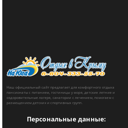
Пансионат Зенит
Скидки до 15% для жителей ЮФО и новых территорий
тип акции:
скидка
действует до 31.12.2026
подробнее ...
Наш официальный сайт предлагает для комфортного отдыха
пансионаты с питанием, гостиницы у моря, детские летние и
оздоровительные лагеря, санатории с лечением, помогаем с
размещением детских и спортивных групп.
Персональные данные: