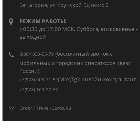
Евпатория, ул Крупской 9д офис 6
РЕЖИМ РАБОТЫ:
с 09:30 до 17:00 МСК. Суббота, воскресенье -
выходной
(бесплатный звонок с
8(804)333-55-70
мобильных и городских операторов связи
России)
(Max,Tg): онлайн-консультант
+7(978) 008-71-59
+7(978) 100-37-67
Order@travel-Cards.ru