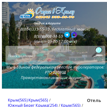
Отдых в Алуште
8(804)333-55-70 (бесплатный звонок)
8(978)008-71-59
(пн-пт 09:00-17:00 мск)
Мы в Едином федеральном реестре туроператоров:
РТО 020808
Правоустанавливающие документы
быстрая навигация
Крым(565)
Крым(565)
/
Отель
Южный Берег Крыма(254)
/
Крым(565)
/