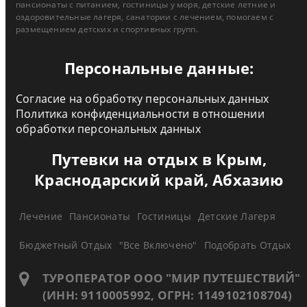
пансионаты с питанием, гостиницы у моря, детские летние и
оздоровительные лагеря, санатории с лечением, помогаем с
размещением детских и спортивных групп.
Персональные данные:
Согласие на обработку персональных данных
Политика конфиденциальности в отношении
обработки персональных данных
Путевки на отдых в Крым,
Краснодарский край, Абхазию
Лечение
Пансионаты
Гостиницы
Детские Лагеря
Бюджетный Отдых
"Все Включено"
Подобрать Отдых
ТУРОПЕРАТОР ООО "МИР ПУТЕШЕСТВИЙ"
(ИНН: 9110005992, ОГРН: 1149102108704)