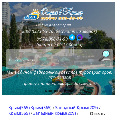
Отдых в Евпатории
8(804)333-55-70 (бесплатный звонок)
8(978)008-71-59
(пн-пт 09:00-17:00 мск)
Мы в Едином федеральном реестре туроператоров:
РТО 020808
Правоустанавливающие документы
быстрая навигация
Крым(565)
Крым(565)
/
Западный Крым(209)
/
Крым(565)
/
Западный Крым(209)
/
Отель