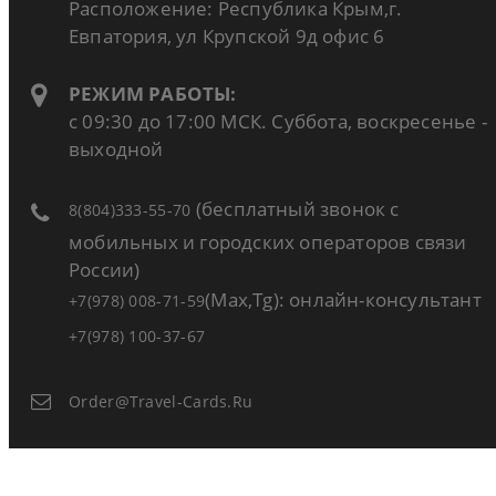
Расположение: Республика Крым,г.
Евпатория, ул Крупской 9д офис 6
РЕЖИМ РАБОТЫ:
с 09:30 до 17:00 МСК. Суббота, воскресенье -
выходной
(бесплатный звонок с
8(804)333-55-70
мобильных и городских операторов связи
России)
(Max,Tg): онлайн-консультант
+7(978) 008-71-59
+7(978) 100-37-67
Order@travel-Cards.ru