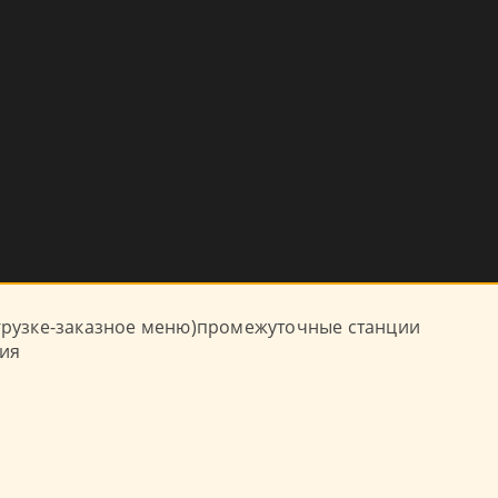
агрузке-заказное меню)промежуточные станции
ция