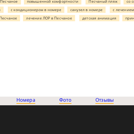
в Песчаное
повышенной комфортности
Песчаный пляж
со 
и
с кондиционером в номере
санузел в номере
с лечением
 Песчаное
лечение ЛОР в Песчаное
детская анимация
при
Номера
Фото
Отзывы