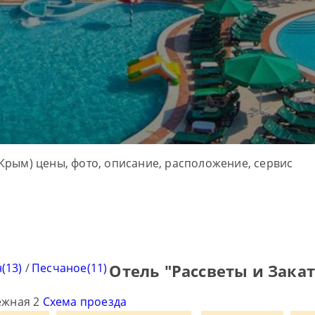
(13)
/
Песчаное(11)
Отель "Рассветы и Зака
ежная 2
Схема проезда