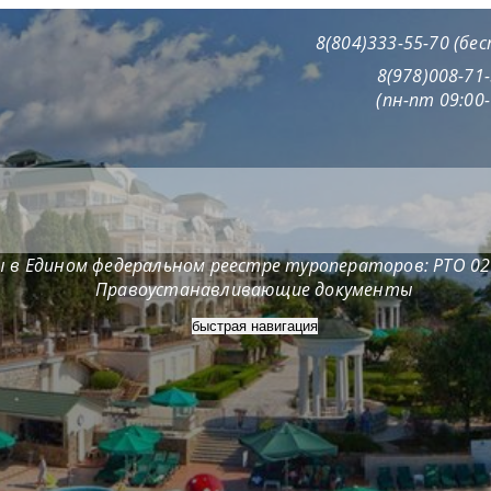
8(804)333-55-70 (бе
8(978)008-71
(пн-пт 09:00-
 в Едином федеральном реестре туроператоров: РТО 0
Правоустанавливающие документы
быстрая навигация