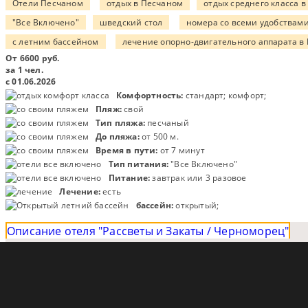
Отели Песчаном
отдых в Песчаном
отдых среднего класса 
"Все Включено"
шведский стол
номера со всеми удобствам
с летним бассейном
лечение опорно-двигательного аппарата в
От
6600
руб.
за 1 чел.
с 01.06.2026
Комфортность:
стандарт; комфорт;
Пляж:
свой
Тип пляжа:
песчаный
До пляжа:
от 500 м.
Время в пути:
от 7 минут
Тип питания:
"Все Включено"
Питание:
завтрак или 3 разовое
Лечение:
есть
бассейн:
открытый;
Описание отеля "Рассветы и Закаты / Черноморец"