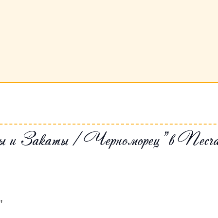
ты и Закаты / Черноморец" в Пес
"