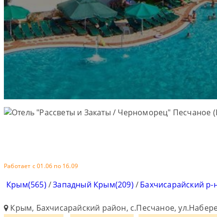
Работает с 01.06 по 16.09
Крым(565)
/
Западный Крым(209)
/
Бахчисарайский р-н
Крым, Бахчисарайский район, с.Песчаное, ул.Набер