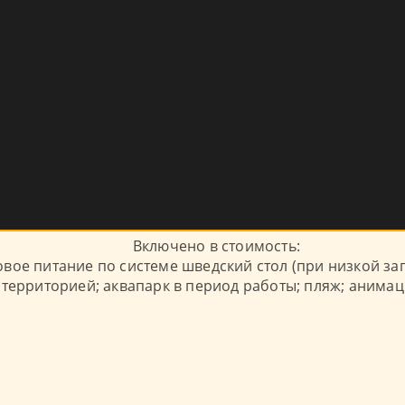
Включено в стоимость:
вое питание по системе шведский стол (при низкой з
 территорией; аквапарк в период работы; пляж; анима