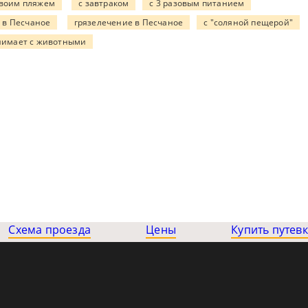
своим пляжем
с завтраком
с 3 разовым питанием
 в Песчаное
грязелечение в Песчаное
с "соляной пещерой"
нимает с животными
Схема проезда
Цены
Купить путевк