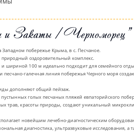
аммы
ы и Закаты / Черноморец"
а Западном побережье Крыма, в с. Песчаное.
й природный оздоровительный комплекс.
и шириной 100 м идеально подходит для семейного отды
 и песчано-галечная линия побережья Черного моря соз
виды дополняют общий пейзаж.
 пустынных голых песчаных пляжей евпаторийского побе
ных трав, красоты природы, создают уникальный микрокли
асполагает новейшим лечебно-диагностическим оборудова
ональная диагностика, ультразвуковые исследования, а т