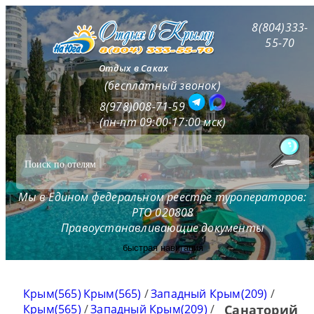
8(804)333-
55-70
Отдых в Саках
(бесплатный звонок)
8(978)008-71-59
(пн-пт 09:00-17:00 мск)
Мы в Едином федеральном реестре туроператоров:
РТО 020808
Правоустанавливающие документы
быстрая навигация
Крым(565)
Крым(565)
/
Западный Крым(209)
/
Крым(565)
/
Западный Крым(209)
/
Санаторий