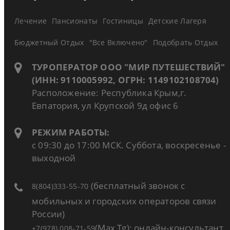
Лечение
Пансионаты
Гостиницы
Детские Лагеря
Бюджетный Отдых
"Все Включено"
Подобрать Отдых
ТУРОПЕРАТОР ООО "МИР ПУТЕШЕСТВИЙ"
(ИНН: 9110005992, ОГРН: 1149102108704)
Расположение: Республика Крым,г.
Евпатория, ул Крупской 9д офис 6
РЕЖИМ РАБОТЫ:
с 09:30 до 17:00 МСК. Суббота, воскресенье -
выходной
(бесплатный звонок с
8(804)333-55-70
мобильных и городских операторов связи
России)
(Max,Tg): онлайн-консультант
+7(978) 008-71-59