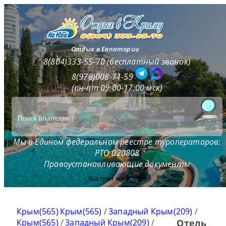
Отдых в Евпатории
8(804)333-55-70 (бесплатный звонок)
8(978)008-71-59
(пн-пт 09:00-17:00 мск)
Мы в Едином федеральном реестре туроператоров:
РТО 020808
Правоустанавливающие документы
быстрая навигация
Крым(565)
Крым(565)
/
Западный Крым(209)
/
Крым(565)
/
Западный Крым(209)
/
Отель