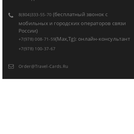
(бесплатный звонок с
8(804)333-55-70
мобильных и городских операторов связи
России)
(Max,Tg): онлайн-консультант
+7(978) 008-71-59
+7(978) 100-37-67
Order@travel-Cards.ru