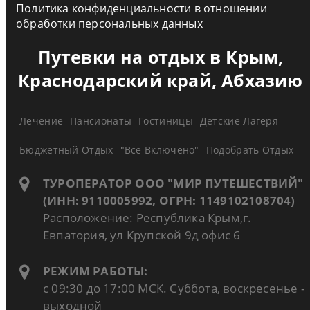
Политика конфиденциальности в отношении
обработки персональных данных
Путевки на отдых в Крым,
Краснодарский край, Абхазию
Лечение
Пансионаты
Гостиницы
Детские Лагеря
Бюджетный Отдых
"Все Включено"
Подобрать Отдых
ТУРОПЕРАТОР ООО "МИР ПУТЕШЕСТВИЙ"
(ИНН: 9110005992, ОГРН: 1149102108704)
Расположение: Республика Крым,г.
Евпатория, ул Крупской 9д офис 6
РЕЖИМ РАБОТЫ:
с 09:30 до 17:00 МСК. Суббота, воскресенье -
выходной