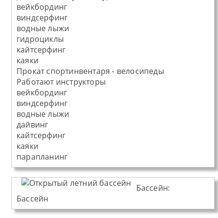
вейкбординг
виндсерфинг
водные лыжи
гидроциклы
кайтсерфинг
каяки
Прокат спортинвентаря - велосипеды
Работают инструкторы
вейкбординг
виндсерфинг
водные лыжи
дайвинг
кайтсерфинг
каяки
парапланинг
Бассейн:
Бассейн