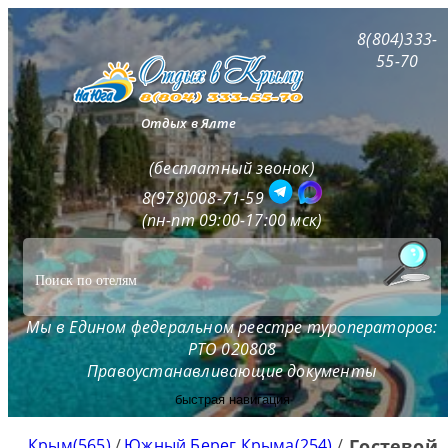
8(804)333-
55-70
Отдых в Ялте
(бесплатный звонок)
8(978)008-71-59
(пн-пт 09:00-17:00 мск)
Мы в Едином федеральном реестре туроператоров:
РТО 020808
Правоустанавливающие документы
быстрая навигация
Крым(565)
/
Южный Берег Крыма(254)
/
Гостевой