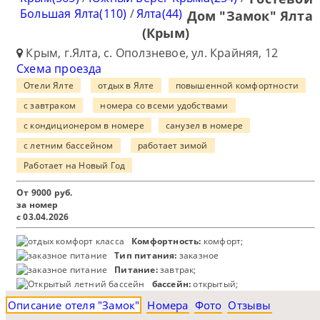
Большая Ялта(110)
/
Ялта(44)
Дом "Замок" Ялта
(Крым)
Крым, г.Ялта, с. Оползневое, ул. Крайняя, 12
Схема проезда
Отели Ялте
отдых в Ялте
повышенной комфортности
с завтраком
номера со всеми удобствами
с кондиционером в номере
санузел в номере
с летним бассейном
работает зимой
Работает на Новый Год
От
9000
руб.
за номер
с 03.04.2026
Комфортность:
комфорт;
Тип питания:
заказное
Питание:
завтрак;
бассейн:
открытый;
Описание отеля "Замок"
Номера
Фото
Отзывы