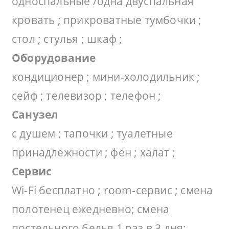
односпальные /одна двуспальная
кровать ; прикроватные тумбочки ;
стол ; стулья ; шкаф ;
Оборудование
кондиционер ; мини-холодильник ;
сейф ; телевизор ; телефон ;
Санузел
с душем ; тапочки ; туалетные
принадлежности ; фен ; халат ;
Сервис
Wi-Fi бесплатно ; room-сервис ; смена
полотенец ежедневно; смена
постельного белья 1 раз в 3 дня;