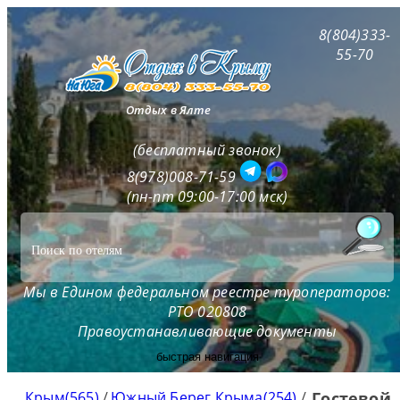
8(804)333-
55-70
Отдых в Ялте
(бесплатный звонок)
8(978)008-71-59
(пн-пт 09:00-17:00 мск)
Мы в Едином федеральном реестре туроператоров:
РТО 020808
Правоустанавливающие документы
быстрая навигация
Крым(565)
/
Южный Берег Крыма(254)
/
Гостевой