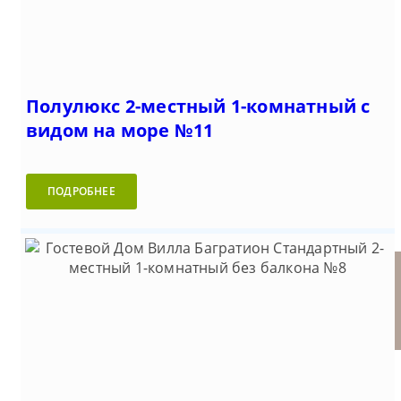
Полулюкс 2-местный 1-комнатный с
видом на море №11
ПОДРОБНЕЕ
Гостевой Дом Вилла
Люкс 3-местный 2-комнатный
Люкс 3-местный №4А с
Стандартный 2-местный 1-
Багратион (Ялта)
без балкона №3
видом на море
комнатный без балкона №9