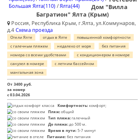
Большая Ялта(110)
/
Ялта(44)
Дом "Вилла
Багратион" Ялта (Крым)
Россия, Республика Крым, г.Ялта, ул.Коммунаров,
д.4
Схема проезда
Отели Ялте
отдых в Ялте
повышенной комфортности
с галечным пляжем
недалеко от моря
без питания
номера со всеми удобствами
с кондиционером в номере
санузел в номере
с летним бассейном
мангальная зона
От
3400
руб.
за номер
с 03.04.2026
Комфортность:
комфорт;
Пляж:
общий
Тип пляжа:
галечный
До пляжа:
до 500 м.
Время в пути:
5-7 минут
Питание:
без питания