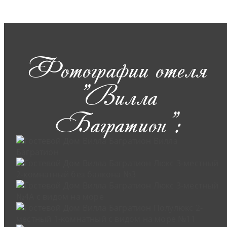
Фотографии отеля
"Вилла
Багратион":