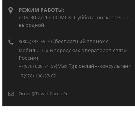
РЕЖИМ РАБОТЫ:
с 09:30 до 17:00 МСК. Суббота, воскресенье -
выходной
(бесплатный звонок с
8(804)333-55-70
мобильных и городских операторов связи
России)
(Max,Tg): онлайн-консультант
+7(978) 008-71-59
+7(978) 100-37-67
Order@travel-Cards.ru