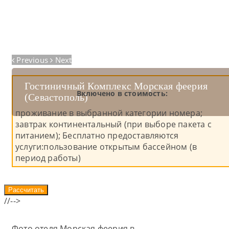
Previous
Next
Гостиничный Комплекс Морская феерия
Апартаменты Делюкс 2-местные 1-
Апартаменты Семейные 4-местные с 2
Апартаменты Лофт 2-местные
Апартаменты Люкс 4-местные 3-комнатные
Включено в стоимость:
(Севастополь)
комнатный
спальнями
проживание в выбранной категории номера;
завтрак континентальный (при выборе пакета с
питанием); Бесплатно предоставляются
услуги:пользование открытым бассейном (в
период работы)
//-->
Фото отеля Морская феерия в