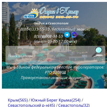
Отдых в Севастополе
8(804)333-55-70 (бесплатный звонок)
8(978)008-71-59
(пн-пт 09:00-17:00 мск)
Мы в Едином федеральном реестре туроператоров:
РТО 020808
Правоустанавливающие документы
быстрая навигация
Крым(565)
/
Южный Берег Крыма(254)
/
Севастопольский р-н(45)
/
Севастополь(32)