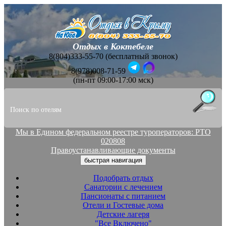
Отдых в Коктебеле
8(804)333-55-70 (бесплатный звонок)
8(978)008-71-59
(пн-пт 09:00-17:00 мск)
Мы в Едином федеральном реестре туроператоров: РТО
020808
Правоустанавливающие документы
быстрая навигация
Подобрать отдых
Санатории с лечением
Пансионаты с питанием
Отели и Гостевые дома
Детские лагеря
"Все Включено"