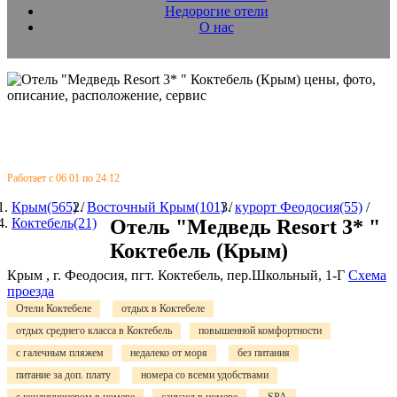
Недорогие отели
О нас
Работает с 06.01 по 24.12
Крым(565)
/
Восточный Крым(101)
/
курорт Феодосия(55)
/
Коктебель(21)
Отель "Медведь Resort 3* "
Коктебель (Крым)
Крым , г. Феодосия, пгт. Коктебель, пер.Школьный, 1-Г
Схема
проезда
Отели Коктебеле
отдых в Коктебеле
отдых среднего класса в Коктебель
повышенной комфортности
с галечным пляжем
недалеко от моря
без питания
питание за доп. плату
номера со всеми удобствами