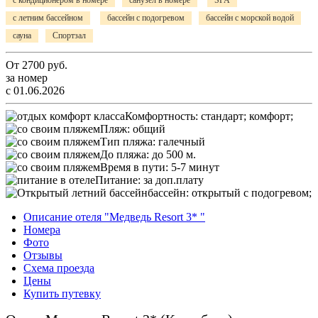
с кондиционером в номере
санузел в номере
SPA
с летним бассейном
бассейн с подогревом
бассейн с морской водой
сауна
Спортзал
От
2700
руб.
за номер
с 01.06.2026
Комфортность:
стандарт; комфорт;
Пляж:
общий
Тип пляжа:
галечный
До пляжа:
до 500 м.
Время в пути:
5-7 минут
Питание:
за доп.плату
бассейн:
открытый с подогревом;
Описание отеля "Медведь Resort 3* "
Номера
Фото
Отзывы
Схема проезда
Цены
Купить путевку