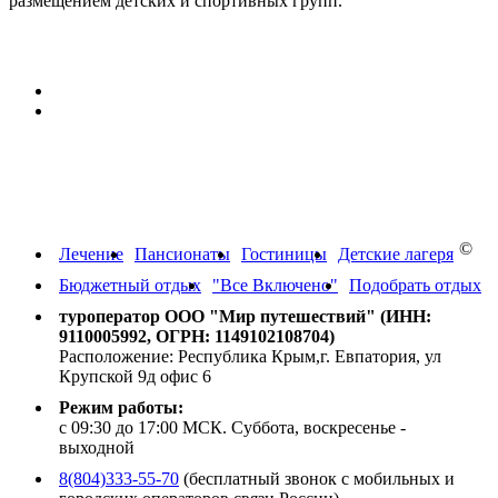
размещением детских и спортивных групп.
Персональные данные:
Согласие на обработку персональных данных
Политика конфиденциальности в отношении обработки
персональных данных
Путевки на отдых в Крым,
Краснодарский край, Абхазию
©
Лечение
Пансионаты
Гостиницы
Детские лагеря
Бюджетный отдых
"Все Включено"
Подобрать отдых
туроператор ООО "Мир путешествий" (ИНН:
9110005992, ОГРН: 1149102108704)
Расположение: Республика Крым,г. Евпатория, ул
Крупской 9д офис 6
Режим работы:
с 09:30 до 17:00 МСК. Суббота, воскресенье -
выходной
8(804)333-55-70
(бесплатный звонок с мобильных и