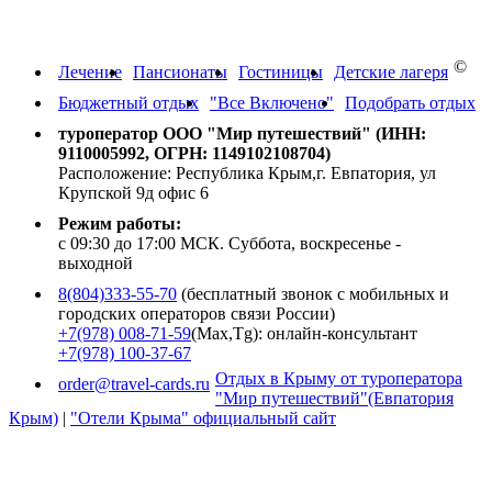
Краснодарский край, Абхазию
©
Лечение
Пансионаты
Гостиницы
Детские лагеря
Бюджетный отдых
"Все Включено"
Подобрать отдых
туроператор ООО "Мир путешествий" (ИНН:
9110005992, ОГРН: 1149102108704)
Расположение: Республика Крым,г. Евпатория, ул
Крупской 9д офис 6
Режим работы:
с 09:30 до 17:00 МСК. Суббота, воскресенье -
выходной
8(804)333-55-70
(бесплатный звонок с мобильных и
городских операторов связи России)
+7(978) 008-71-59
(Max,Tg): онлайн-консультант
+7(978) 100-37-67
Отдых в Крыму от туроператора
order@travel-cards.ru
"Мир путешествий"(Евпатория
Крым)
|
"Отели Крыма" официальный сайт