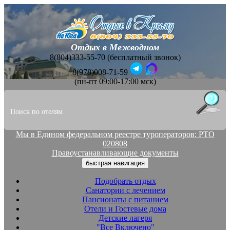
Отдых в Межводном
8(804)333-55-70 (бесплатный звонок)
8(978)008-71-59
(пн-пт 09:00-17:00 мск)
Мы в Едином федеральном реестре туроператоров: РТО
020808
Правоустанавливающие документы
быстрая навигация
Подобрать отдых
Санатории с лечением
Пансионаты с питанием
Отели и Гостевые дома
Детские лагеря
"Все Включено"