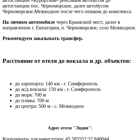
автостанции «Курортная» рейсовым автобусом
до
автостанции пос. Черноморское, далее автобусом
Черноморское-Межводное после чего пешком до комплекса.
На личном автомобиле
через Крымский мост, далее в
направлении г. Евпатория, п. Черноморское, село Межводное.
Рекомендуем заказывать трансфер
.
Расстояние от отеля до вокзала и др. объектов:
до аэропорта: 140 км - г. Симферополь
до ж/д вокзала: 150 км - г. Симферополь
до моря: 700 м
до пляжа: 700 м
до центра: 500 м - с. Межводное
Адрес отеля "Лидия":
Координаты для навигатора: 45.585552:32.840044