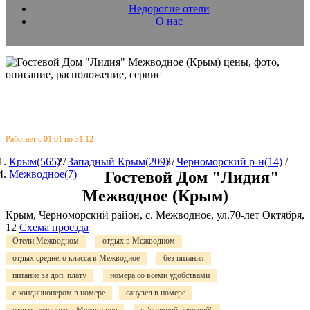
Недорогие отели
О нас
Работает с 01.01 по 31.12
Крым(565)
/
Западный Крым(209)
/
Черноморский р-н(14)
/
Межводное(7)
Гостевой Дом "Лидия"
Межводное (Крым)
Крым, Черноморский район, с. Межводное, ул.70-лет Октября,
12
Схема проезда
Отели Межводном
отдых в Межводном
отдых среднего класса в Межводное
без питания
питание за доп. плату
номера со всеми удобствами
с кондиционером в номере
санузел в номере