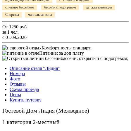
отдых недорого в Межводное
с "соляной пещерой"
с летним бассейном
бассейн с подогревом
детская анимация
Спортзал
мангальная зона
От
1250
руб.
за 1 чел.
с 01.09.2026
Комфортность:
стандарт;
Питание:
за доп.плату
бассейн:
открытый с подогревом;
Описание отеля "Лидия"
Номера
Фото
Отзывы
Схема проезда
Цены
Купить путевку
Гостевой Дом Лидия (Межводное)
1 категория 2-местный