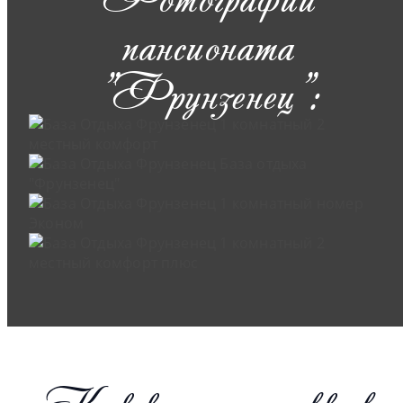
пансионата
"Фрунзенец":
Как купить путевку в