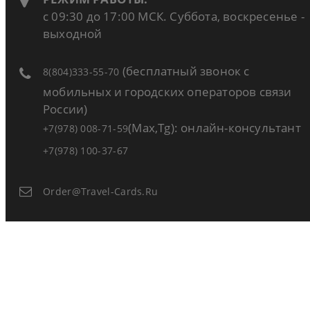
с 09:30 до 17:00 МСК. Суббота, воскресенье -
выходной
(бесплатный звонок с
8(804)333-55-70
мобильных и городских операторов связи
России)
(Max,Tg): онлайн-консультант
+7(978) 008-71-59
+7(978) 100-37-67
Order@travel-Cards.ru