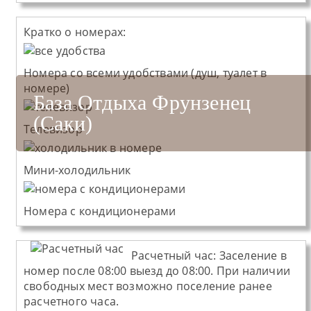
Кратко о номерах:
Номера со всеми удобствами (душ, туалет в
номере)
База Отдыха Фрунзенец
1 комнатный 2 местный
1 комнатный 2 местный
1 комнатный номер Эконом
(Саки)
комфорт
комфорт плюс
Телевизор
Мини-холодильник
Номера с кондиционерами
Расчетный час:
Заселение в
номер после 08:00 выезд до 08:00. При наличии
свободных мест возможно поселение ранее
расчетного часа.