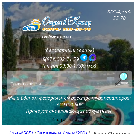
8(804)333-
55-70
Отдых в Саках
(бесплатный звонок)
8(978)008-71-59
(пн-пт 09:00-17:00 мск)
Мы в Едином федеральном реестре туроператоров:
РТО 020808
Правоустанавливающие документы
быстрая навигация
Крым(565)
/
Западный Крым(209)
/
База Отдыха