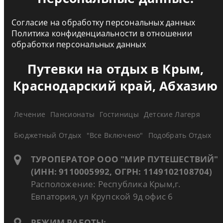
Согласие на обработку персональных данных
Политика конфиденциальности в отношении
обработки персональных данных
Путевки на отдых в Крым,
Краснодарский край, Абхазию
Лечение
Пансионаты
Гостиницы
Детские Лагеря
Бюджетный Отдых
"Все Включено"
Подобрать Отдых
ТУРОПЕРАТОР ООО "МИР ПУТЕШЕСТВИЙ"
(ИНН: 9110005992, ОГРН: 1149102108704)
Расположение: Республика Крым,г.
Евпатория, ул Крупской 9д офис 6
РЕЖИМ РАБОТЫ: