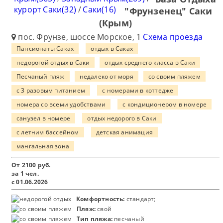
курорт Саки(32)
/
Саки(16)
"Фрунзенец" Саки
(Крым)
пос. Фрунзе, шоссе Морское, 1
Схема проезда
Пансионаты Саках
отдых в Саках
недорогой отдых в Саки
отдых среднего класса в Саки
Песчаный пляж
недалеко от моря
со своим пляжем
с 3 разовым питанием
с номерами в коттедже
номера со всеми удобствами
с кондиционером в номере
санузел в номере
отдых недорого в Саки
с летним бассейном
детская анимация
мангальная зона
От
2100
руб.
за 1 чел.
с 01.06.2026
Комфортность:
стандарт;
Пляж:
свой
Тип пляжа:
песчаный