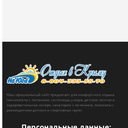
Наш официальный сайт предлагает для комфортного отдыха
пансионаты с питанием, гостиницы у моря, детские летние и
оздоровительные лагеря, санатории с лечением, помогаем с
размещением детских и спортивных групп.
Персональные данные: