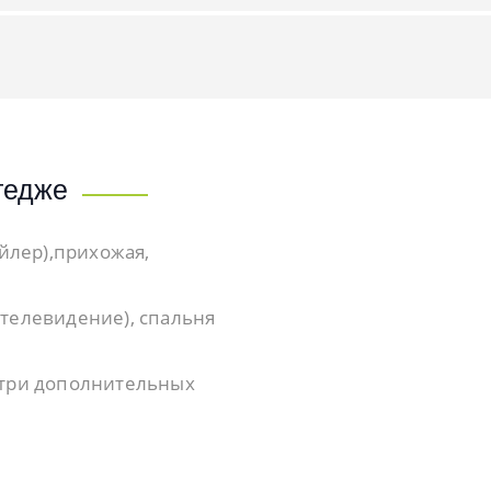
тедже
ойлер),прихожая,
телевидение), спальня
 три дополнительных