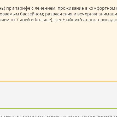
ь) при тарифе с лечением; проживание в комфортном 
еваемым бассейном; развлечения и вечерняя анимация
чением от 7 дней и больше); фен/чайник/ванные прина