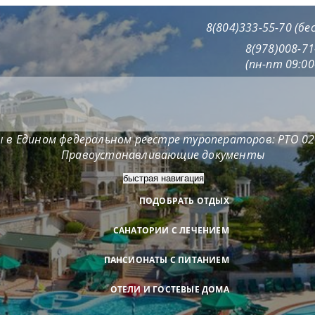
8(804)333-55-70 (б
8(978)008-7
(пн-пт 09:00
 в Едином федеральном реестре туроператоров: РТО 0
Правоустанавливающие документы
быстрая навигация
ПОДОБРАТЬ ОТДЫХ
САНАТОРИИ С ЛЕЧЕНИЕМ
ПАНСИОНАТЫ С ПИТАНИЕМ
ОТЕЛИ И ГОСТЕВЫЕ ДОМА