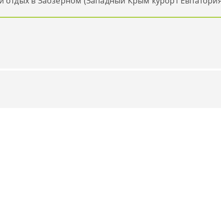
й отдых в Заозерном (Западный Крым курорт Евпатори