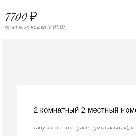
7700 ₽
за ночь за номер (c 01.07)
Санаторно-Оздоровит
2 комнатный 2 местн
2 комнатный 2 мест
1 комнатный 2 мест
Детская игровая
2 комнатный 2 местный ном
санузел (ванна, туалет, умывальник), 