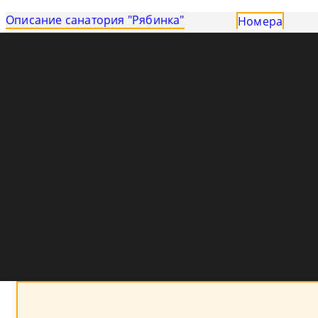
Описание санатория "Рябинка"
Номера