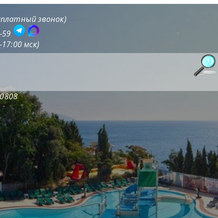
есплатный звонок)
1-59
-17:00 мск)
20808