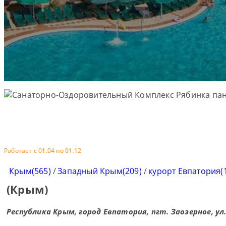
Работает с 01.04 по 01.12
Крым(565)
/
Западный Крым(209)
/
курорт Евпатория(
(Крым)
Республика Крым, город Евпатория, пгт. Заозерное, ул.