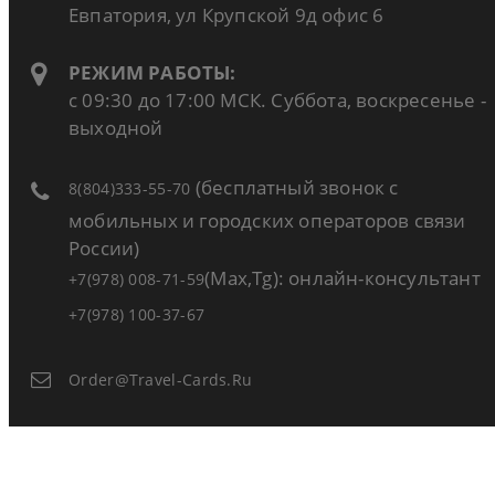
Евпатория, ул Крупской 9д офис 6
РЕЖИМ РАБОТЫ:
с 09:30 до 17:00 МСК. Суббота, воскресенье -
выходной
(бесплатный звонок с
8(804)333-55-70
мобильных и городских операторов связи
России)
(Max,Tg): онлайн-консультант
+7(978) 008-71-59
+7(978) 100-37-67
Order@travel-Cards.ru