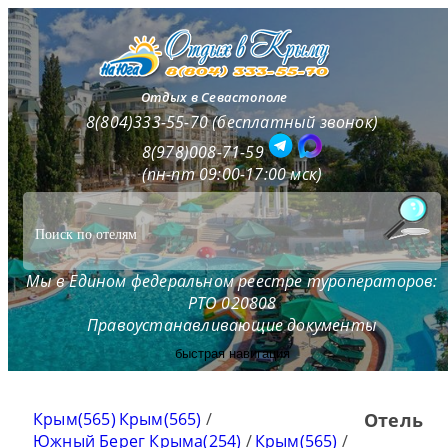
Отдых в Севастополе
8(804)333-55-70 (бесплатный звонок)
8(978)008-71-59
(пн-пт 09:00-17:00 мск)
Мы в Едином федеральном реестре туроператоров:
РТО 020808
Правоустанавливающие документы
быстрая навигация
Крым(565)
Крым(565)
/
Отель
Южный Берег Крыма(254)
/
Крым(565)
/