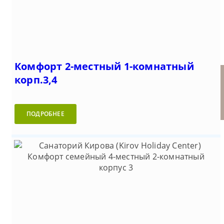
Комфорт 2-местный 1-комнатный
корп.3,4
Санаторий Кирова (Kirov
Семейный 2-местный 2-
Престиж 3-местный 2-
Престиж 2-местный 1-
Престиж 5-местный 3-
Holiday Center) (Ялта)
комнатный
комнатный корп.5
комнатный корп.3,4
комнатный корп.5
ПОДРОБНЕЕ