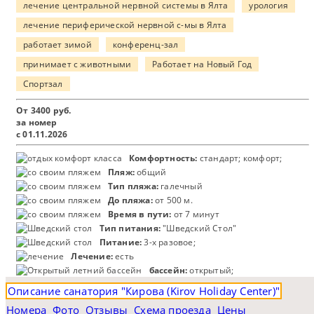
лечение центральной нервной системы в Ялта
урология
лечение периферической нервной с-мы в Ялта
работает зимой
конференц-зал
принимает с животными
Работает на Новый Год
Спортзал
От
3400
руб.
за номер
с 01.11.2026
Комфортность:
стандарт; комфорт;
Пляж:
общий
Тип пляжа:
галечный
До пляжа:
от 500 м.
Время в пути:
от 7 минут
Тип питания:
"Шведский Стол"
Питание:
3-х разовое;
Лечение:
есть
бассейн:
открытый;
Описание санатория "Кирова (Kirov Holiday Center)"
Номера
Фото
Отзывы
Схема проезда
Цены