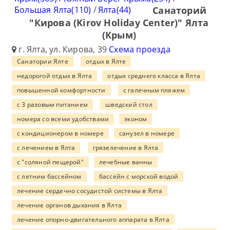
Большая Ялта(110)
/
Ялта(44)
Санаторий
"Кирова (Kirov Holiday Center)" Ялта
(Крым)
г. Ялта, ул. Кирова, 39
Схема проезда
Санатории Ялте
отдых в Ялте
недорогой отдых в Ялта
отдых среднего класса в Ялта
повышенной комфортности
с галечным пляжем
с 3 разовым питанием
шведский стол
номера со всеми удобствами
эконом
с кондиционером в номере
санузел в номере
с лечением в Ялта
грязелечение в Ялта
с "соляной пещерой"
лечебные ванны
с летним бассейном
бассейн с морской водой
лечение сердечно сосудистой системы в Ялта
лечение органов дыхания в Ялта
лечение опорно-двигательного аппарата в Ялта