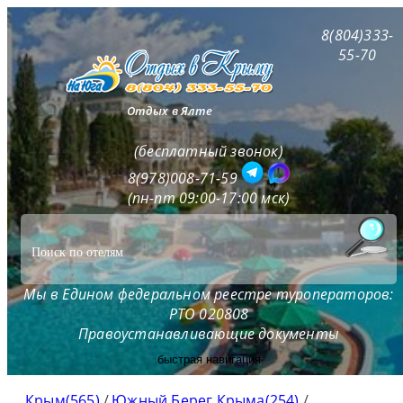
8(804)333-
55-70
Отдых в Ялте
(бесплатный звонок)
8(978)008-71-59
(пн-пт 09:00-17:00 мск)
Мы в Едином федеральном реестре туроператоров:
РТО 020808
Правоустанавливающие документы
быстрая навигация
Крым(565)
/
Южный Берег Крыма(254)
/