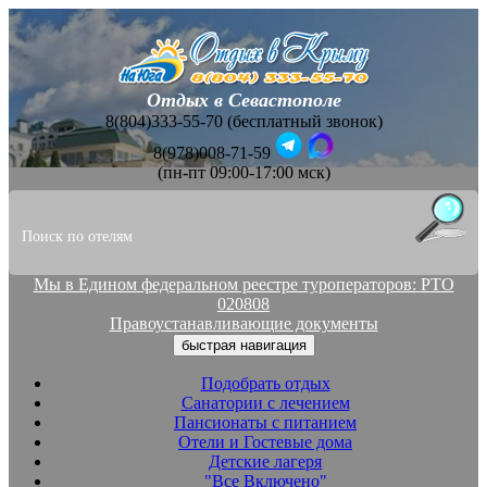
Отдых в Севастополе
8(804)333-55-70 (бесплатный звонок)
8(978)008-71-59
(пн-пт 09:00-17:00 мск)
Мы в Едином федеральном реестре туроператоров: РТО
020808
Правоустанавливающие документы
быстрая навигация
Подобрать отдых
Санатории с лечением
Пансионаты с питанием
Отели и Гостевые дома
Детские лагеря
"Все Включено"