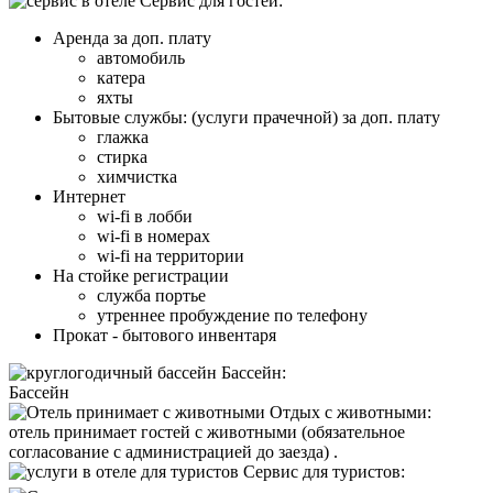
Cервис для гостей:
Аренда за доп. плату
автомобиль
катера
яхты
Бытовые службы: (услуги прачечной) за доп. плату
глажка
стирка
химчистка
Интернет
wi-fi в лобби
wi-fi в номерах
wi-fi на территории
На стойке регистрации
служба портье
утреннее пробуждение по телефону
Прокат - бытового инвентаря
Бассейн:
Бассейн
Отдых с животными:
отель принимает гостей с животными (обязательное
согласование с администрацией до заезда) .
Сервис для туристов: