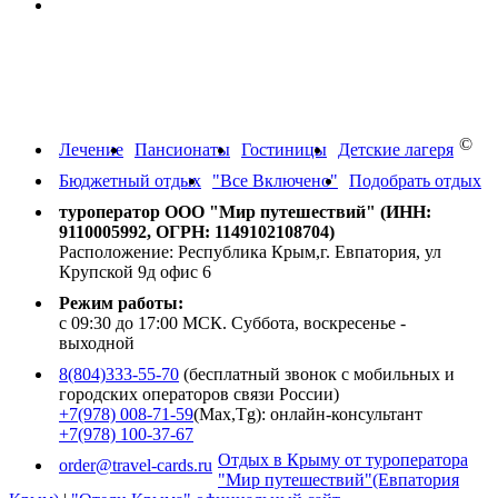
Политика конфиденциальности в отношении обработки
персональных данных
Путевки на отдых в Крым,
Краснодарский край, Абхазию
©
Лечение
Пансионаты
Гостиницы
Детские лагеря
Бюджетный отдых
"Все Включено"
Подобрать отдых
туроператор ООО "Мир путешествий" (ИНН:
9110005992, ОГРН: 1149102108704)
Расположение: Республика Крым,г. Евпатория, ул
Крупской 9д офис 6
Режим работы:
с 09:30 до 17:00 МСК. Суббота, воскресенье -
выходной
8(804)333-55-70
(бесплатный звонок с мобильных и
городских операторов связи России)
+7(978) 008-71-59
(Max,Tg): онлайн-консультант
+7(978) 100-37-67
Отдых в Крыму от туроператора
order@travel-cards.ru
"Мир путешествий"(Евпатория