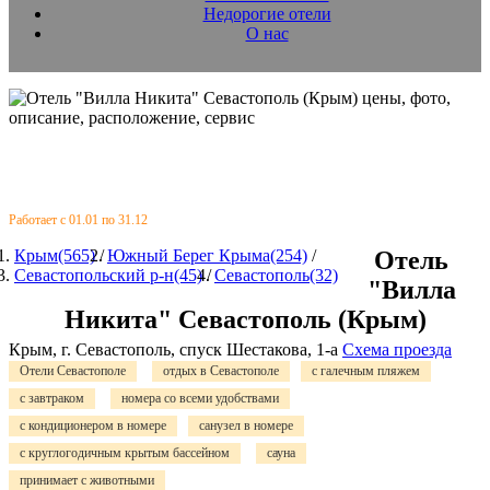
Недорогие отели
О нас
Работает с 01.01 по 31.12
Крым(565)
/
Южный Берег Крыма(254)
/
Отель
Севастопольский р-н(45)
/
Севастополь(32)
"Вилла
Никита" Севастополь (Крым)
Крым, г. Севастополь, спуск Шестакова, 1-а
Схема проезда
Отели Севастополе
отдых в Севастополе
с галечным пляжем
с завтраком
номера со всеми удобствами
с кондиционером в номере
санузел в номере
с круглогодичным крытым бассейном
сауна
принимает с животными