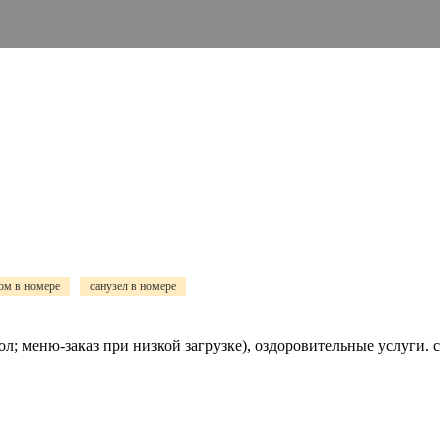
ом в номере
санузел в номере
 меню-заказ при низкой загрузке), оздоровительные услуги. с