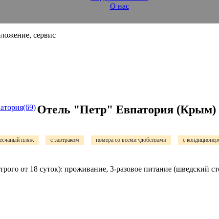
О нас
атория(69)
Отель "Петр" Евпатория (Крым)
есчаный пляж
с завтраком
номера со всеми удобствами
с кондиционер
от 18 суток): проживание, 3-разовое питание (шведский стол;