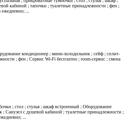
спальная ; прикроватные тумбочки ; стол ; стулья ; шкаф ;
евой кабиной ; тапочки ; туалетные принадлежности ; фен ;
 ежедневно; ...
орудование кондиционер ; мини-холодильник ; сейф ; сплит-
ности ; фен ; Сервис Wi-Fi бесплатно ; room-сервис ; смена
бочки ; стол ; стулья ; шкаф встроенный ; Оборудование
ик ; Санузел с душевой кабиной ; туалетные принадлежности ;
жедневно; ...