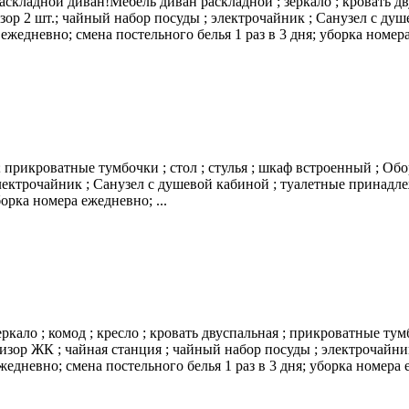
складной диван!Мебель диван раскладной ; зеркало ; кровать дву
ор 2 шт.; чайный набор посуды ; электрочайник ; Санузел с душ
 ежедневно; смена постельного белья 1 раз в 3 дня; уборка номера
; прикроватные тумбочки ; стол ; стулья ; шкаф встроенный ; Об
электрочайник ; Санузел с душевой кабиной ; туалетные принадлеж
орка номера ежедневно; ...
ркало ; комод ; кресло ; кровать двуспальная ; прикроватные тум
визор ЖК ; чайная станция ; чайный набор посуды ; электрочайн
жедневно; смена постельного белья 1 раз в 3 дня; уборка номера е