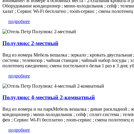
Внимание! В номере 4 основных места - 2-спальная кровать и ра
Оборудование кондиционер ; мини-холодильник ; сейф ; телевиз
халат ; Сервис Wi-Fi бесплатно ; room-сервис ; смена полотенец
подробнее
Полулюкс 2-местный
Вид из номера Мебель вешалка ; зеркало ; кровать двуспальная 
система ; телевизор ; чайная станция ; чайный набор посуды ; 
полотенец ежедневно; смена постельного белья 1 раз в 3 дня; уб
подробнее
Полулюкс 4-местный 2-комнатный
Вид из номера и на паркМебель вешалка ; диван раскладной ; зе
кондиционер ; мини-холодильник ; сейф ; сплит-система ; теле
фен ; Сервис Wi-Fi бесплатно ; room-сервис ; смена полотенец е
подробнее