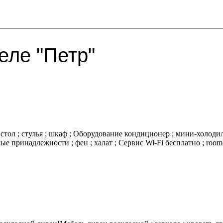
еле "Петр"
тол ; стулья ; шкаф ; Оборудование кондиционер ; мини-холодиль
ые принадлежности ; фен ; халат ; Сервис Wi-Fi бесплатно ; roo