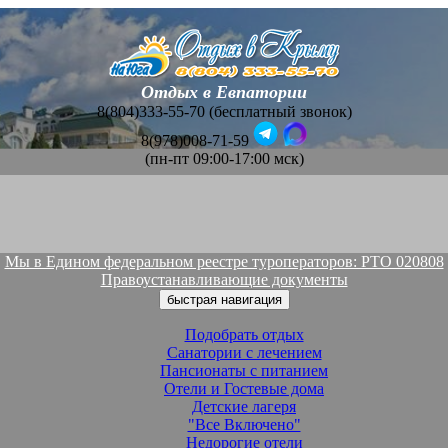
Отдых в Евпатории
8(804)333-55-70 (бесплатный звонок)
8(978)008-71-59
(пн-пт 09:00-17:00 мск)
Мы в Едином федеральном реестре туроператоров: РТО 020808
Правоустанавливающие документы
быстрая навигация
Подобрать отдых
Санатории с лечением
Пансионаты с питанием
Отели и Гостевые дома
Детские лагеря
"Все Включено"
Недорогие отели