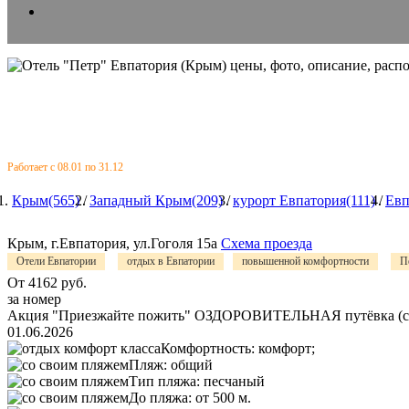
Работает с 08.01 по 31.12
Крым(565)
/
Западный Крым(209)
/
курорт Евпатория(111)
/
Евп
Крым, г.Евпатория, ул.Гоголя 15а
Схема проезда
Отели Евпатории
отдых в Евпатории
повышенной комфортности
П
От
4162
руб.
за номер
Акция "Приезжайте пожить" ОЗДОРОВИТЕЛЬНАЯ путёвка (строго 
01.06.2026
Комфортность:
комфорт;
Пляж:
общий
Тип пляжа:
песчаный
До пляжа:
от 500 м.