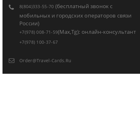
(бесплатный звонок с
8(804)333-55-70
мобильных и городских операторов связи
России)
(Max,Tg): онлайн-консультант
+7(978) 008-71-59
+7(978) 100-37-67
Order@travel-Cards.ru