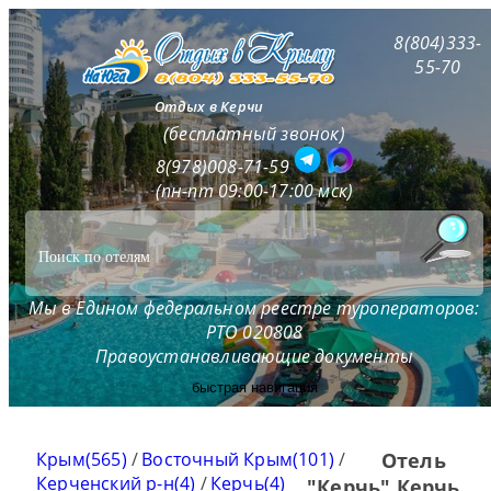
8(804)333-
55-70
Отдых в Керчи
(бесплатный звонок)
8(978)008-71-59
(пн-пт 09:00-17:00 мск)
Мы в Едином федеральном реестре туроператоров:
РТО 020808
Правоустанавливающие документы
быстрая навигация
Крым(565)
/
Восточный Крым(101)
/
Отель
Керченский р-н(4)
/
Керчь(4)
"Керчь" Керчь