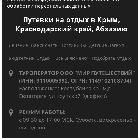
обработки персональных данных
Путевки на отдых в Крым,
Краснодарский край, Абхазию
Лечение
Пансионаты
Гостиницы
Детские Лагеря
Бюджетный Отдых
"Все Включено"
Подобрать Отдых
ТУРОПЕРАТОР ООО "МИР ПУТЕШЕСТВИЙ"
(ИНН: 9110005992, ОГРН: 1149102108704)
Расположение: Республика Крым,г.
Евпатория, ул Крупской 9д офис 6
РЕЖИМ РАБОТЫ:
с 09:30 до 17:00 МСК. Суббота, воскресенье -
выходной