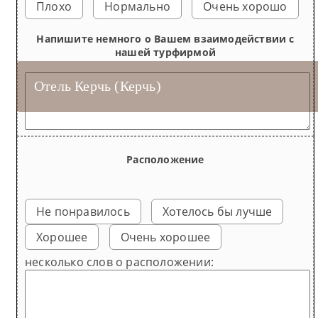
Плохо
Нормально
Очень хорошо
Напишите немного о Вашем взаимодействии с
нашей турфирмой
Отель Керчь (Керчь)
Люкс 2-местный 2-комнатный
Полулюкс 2-местный 1-комнатный
Стандарт 2-местный 1-комнатный
Улучшенный 2-местный 1-комнатный
Расположение
Не понравилось
Хотелось бы лучше
Хорошее
Очень хорошее
несколько слов о расположении: