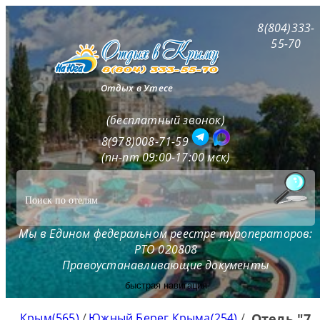
8(804)333-
55-70
Отдых в Утесе
(бесплатный звонок)
8(978)008-71-59
(пн-пт 09:00-17:00 мск)
Мы в Едином федеральном реестре туроператоров:
РТО 020808
Правоустанавливающие документы
быстрая навигация
Крым(565)
/
Южный Берег Крыма(254)
/
Отель "7