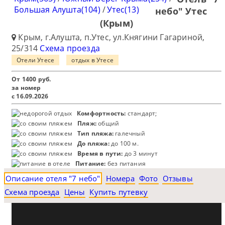
Большая Алушта(104)
/
Утес(13)
небо" Утес
(Крым)
Крым, г.Алушта, п.Утес, ул.Княгини Гагариной,
25/314
Схема проезда
Отели Утесе
отдых в Утесе
От
1400
руб.
за номер
с 16.09.2026
Комфортность:
стандарт;
Пляж:
общий
Тип пляжа:
галечный
До пляжа:
до 100 м.
Время в пути:
до 3 минут
Питание:
без питания
Описание отеля "7 небо"
Номера
Фото
Отзывы
Схема проезда
Цены
Купить путевку