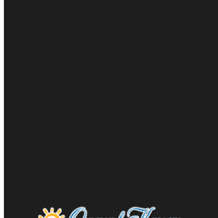
Гостиница Бухта Мечты
Скидка до 30% от официальной цены для жителей ЮФО и
по акции "Раннее бронирование"
тип акции:
скидка
действует до 31.12.2026
подробнее ...
Пансионат Зенит
Скидки до 15% для жителей ЮФО и новых территорий
тип акции:
скидка
действует до 31.12.2026
подробнее ...