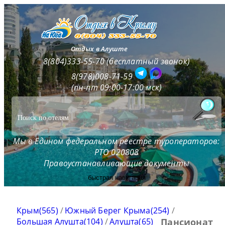
Отдых в Алуште
8(804)333-55-70 (бесплатный звонок)
8(978)008-71-59
(пн-пт 09:00-17:00 мск)
Мы в Едином федеральном реестре туроператоров:
РТО 020808
Правоустанавливающие документы
быстрая навигация
Крым(565)
/
Южный Берег Крыма(254)
/
Большая Алушта(104)
/
Алушта(65)
Пансионат