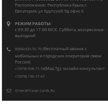
Расположение: Республика Крым,г.
Евпатория, ул Крупской 9д офис 6
РЕЖИМ РАБОТЫ:
с 09:30 до 17:00 МСК. Суббота, воскресенье -
выходной
(бесплатный звонок с
8(804)333-55-70
мобильных и городских операторов связи
России)
(Max,Tg): онлайн-консультант
+7(978) 008-71-59
+7(978) 100-37-67
Order@travel-Cards.ru