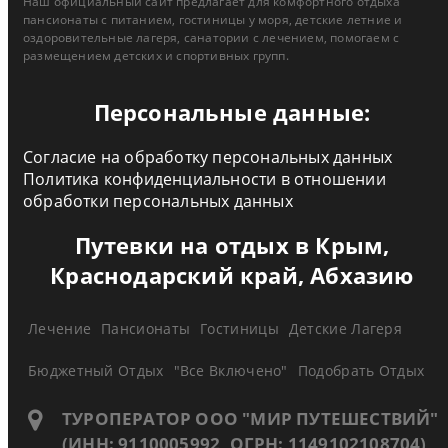
Наш официальный сайт предлагает для комфортного отдыха
пансионаты с питанием, гостиницы у моря, детские летние и
оздоровительные лагеря, санатории с лечением, помогаем с
размещением детских и спортивных групп.
Персональные данные:
Согласие на обработку персональных данных
Политика конфиденциальности в отношении
обработки персональных данных
Путевки на отдых в Крым,
Краснодарский край, Абхазию
Лечение
Пансионаты
Гостиницы
Детские Лагеря
Бюджетный Отдых
"Все Включено"
Подобрать Отдых
ТУРОПЕРАТОР ООО "МИР ПУТЕШЕСТВИЙ"
(ИНН: 9110005992, ОГРН: 1149102108704)