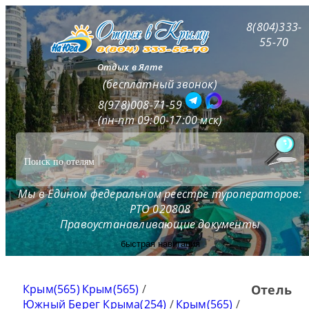
8(804)333-
55-70
Отдых в Ялте
(бесплатный звонок)
8(978)008-71-59
(пн-пт 09:00-17:00 мск)
Мы в Едином федеральном реестре туроператоров:
РТО 020808
Правоустанавливающие документы
быстрая навигация
Крым(565)
Крым(565)
/
Отель
Южный Берег Крыма(254)
/
Крым(565)
/