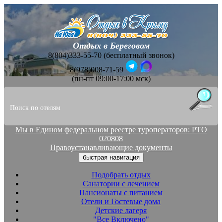
Отдых в Береговом
8(804)333-55-70 (бесплатный звонок)
8(978)008-71-59
(пн-пт 09:00-17:00 мск)
Мы в Едином федеральном реестре туроператоров: РТО
020808
Правоустанавливающие документы
быстрая навигация
Подобрать отдых
Санатории с лечением
Пансионаты с питанием
Отели и Гостевые дома
Детские лагеря
"Все Включено"