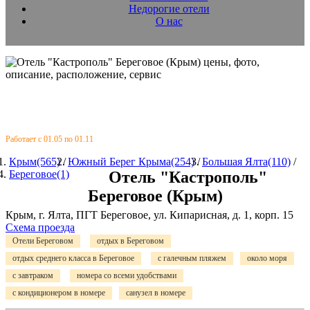
Недорогие отели
О нас
Работает с 01.05 по 01.11
Крым(565)
/
Южный Берег Крыма(254)
/
Большая Ялта(110)
/
Береговое(1)
Отель "Кастрополь"
Береговое (Крым)
Крым, г. Ялта, ПГТ Береговое, ул. Кипарисная, д. 1, корп. 15
Схема проезда
Отели Береговом
отдых в Береговом
отдых среднего класса в Береговое
с галечным пляжем
около моря
с завтраком
номера со всеми удобствами
с кондиционером в номере
санузел в номере