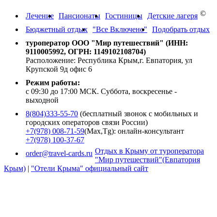
©
Лечение
Пансионаты
Гостиницы
Детские лагеря
Бюджетный отдых
"Все Включено"
Подобрать отдых
туроператор ООО "Мир путешествий" (ИНН:
9110005992, ОГРН: 1149102108704)
Расположение: Республика Крым,г. Евпатория, ул
Крупской 9д офис 6
Режим работы:
с 09:30 до 17:00 МСК. Суббота, воскресенье -
выходной
8(804)333-55-70
(бесплатный звонок с мобильных и
городских операторов связи России)
+7(978) 008-71-59
(Max,Tg): онлайн-консультант
+7(978) 100-37-67
Отдых в Крыму от туроператора
order@travel-cards.ru
"Мир путешествий"(Евпатория
Крым)
|
"Отели Крыма" официальный сайт