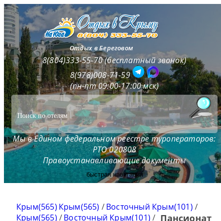
Отдых в Береговом
8(804)333-55-70 (бесплатный звонок)
8(978)008-71-59
(пн-пт 09:00-17:00 мск)
Мы в Едином федеральном реестре туроператоров:
РТО 020808
Правоустанавливающие документы
быстрая навигация
Крым(565)
Крым(565)
/
Восточный Крым(101)
/
Крым(565)
/
Восточный Крым(101)
/
Пансионат