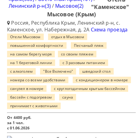
Ленинский р-н(3)
/
Мысовое(2)
"Каменское"
Мысовое (Крым)
Россия, Республика Крым, Ленинский р-н, с.
Каменское, ул. Набережная, д. 2А
Схема проезда
Отели Мысовом
отдых в Мысовом
повышенной комфортности
Песчаный пляж
на самом берегу моря
со своим пляжем
на 1 береговой линии
с 3 разовым питанием
с алкоголем
"Все Включено"
шведский стол
номера со всеми удобствами
с кондиционером в номере
санузел в номере
с круглогодичным крытым бассейном
бассейн с подогревом
сауна
принимает с животными
От
4400
руб.
за 1 чел.
с 01.06.2026