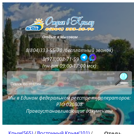
Отдых в Мысовом
8(804)333-55-70 (бесплатный звонок)
8(978)008-71-59
(пн-пт 09:00-17:00 мск)
Мы в Едином федеральном реестре туроператоров:
РТО 020808
Правоустанавливающие документы
быстрая навигация
Крым(565)
/
Восточный Крым(101)
/
Отель