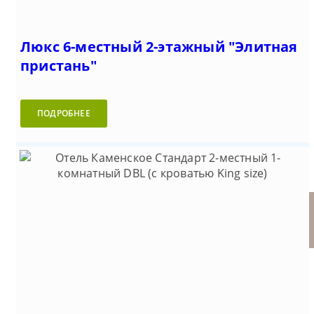
Люкс 6-местный 2-этажный "Элитная
пристань"
ПОДРОБНЕЕ
Стандарт DBL Mini 2-
Стандарт 2-местный 1-
Стандарт 2-местный 1-
Люкс 4-местный 2-комнатный
Отель Каменское (Мысовое)
местный 1-комнатный с видом
комнатный DBL (с кроватью
комнатный TWIN (c двумя
с видом на море
на море
King size)
раздельными кроватями)