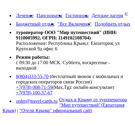
Краснодарский край, Абхазию
©
Лечение
Пансионаты
Гостиницы
Детские лагеря
Бюджетный отдых
"Все Включено"
Подобрать отдых
туроператор ООО "Мир путешествий" (ИНН:
9110005992, ОГРН: 1149102108704)
Расположение: Республика Крым,г. Евпатория, ул
Крупской 9д офис 6
Режим работы:
с 09:30 до 17:00 МСК. Суббота, воскресенье -
выходной
8(804)333-55-70
(бесплатный звонок с мобильных и
городских операторов связи России)
+7(978) 008-71-59
(Max,Tg): онлайн-консультант
+7(978) 100-37-67
Отдых в Крыму от туроператора
order@travel-cards.ru
"Мир путешествий"(Евпатория
Крым)
|
"Отели Крыма" официальный сайт