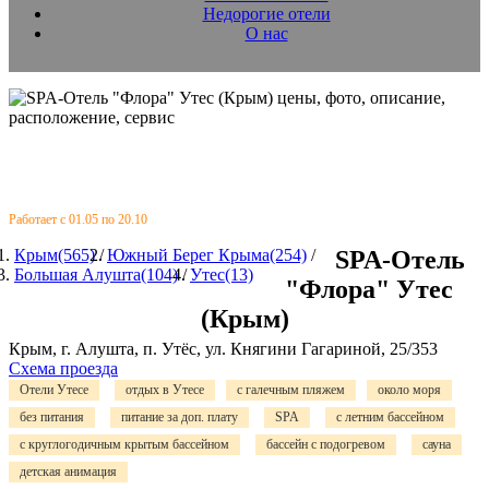
Недорогие отели
О нас
Работает с 01.05 по 20.10
Крым(565)
/
Южный Берег Крыма(254)
/
SPA-Отель
Большая Алушта(104)
/
Утес(13)
"Флора" Утес
(Крым)
Крым, г. Алушта, п. Утёс, ул. Княгини Гагариной, 25/353
Схема проезда
Отели Утесе
отдых в Утесе
с галечным пляжем
около моря
без питания
питание за доп. плату
SPA
с летним бассейном
с круглогодичным крытым бассейном
бассейн с подогревом
сауна
детская анимация