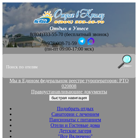
Отдых в Утесе
8(804)333-55-70 (бесплатный звонок)
8(978)008-71-59
(пн-пт 09:00-17:00 мск)
Мы в Едином федеральном реестре туроператоров: РТО
020808
Правоустанавливающие документы
быстрая навигация
Подобрать отдых
Санатории с лечением
Пансионаты с питанием
Отели и Гостевые дома
Детские лагеря
"Все Включено"