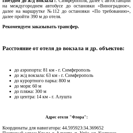
Поездом до ж/д вокзала
г. Симферополя, далее с автостанции
на междугороднем автобусе до остановки «Виноградное»,
далее на маршрутке №112 до остановки «По требованию»,
далее пройти 390 м до отеля.
Рекомендуем заказывать трансфер.
Расстояние от отеля до вокзала и др. объектов:
до аэропорта: 81 км - г. Симферополь
до ж/д вокзала: 63 км - г. Симферополь
до курортного парка: 800 м
до моря: 60 м
до пляжа: 300 м
до центра: 14 км - г. Алушта
Адрес отеля "Флора":
Координаты для навигатора: 44.595923:34.369652