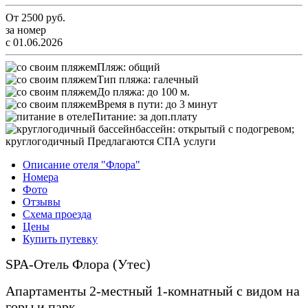
От
2500
руб.
за номер
с 01.06.2026
Пляж:
общий
Тип пляжа:
галечный
До пляжа:
до 100 м.
Время в пути:
до 3 минут
Питание:
за доп.плату
бассейн:
открытый с подогревом;
круглогодичный Предлагаются СПА услуги
Описание отеля "Флора"
Номера
Фото
Отзывы
Схема проезда
Цены
Купить путевку
SPA-Отель Флора (Утес)
Апартаменты 2-местный 1-комнатный с видом на
горы и парк