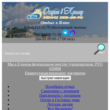
Отдых в Ялте
8(804)333-55-70 (бесплатный звонок)
8(978)008-71-59
(пн-пт 09:00-17:00 мск)
Мы в Едином федеральном реестре туроператоров: РТО
020808
Правоустанавливающие документы
быстрая навигация
Подобрать отдых
Санатории с лечением
Пансионаты с питанием
Отели и Гостевые дома
Детские лагеря
"Все Включено"