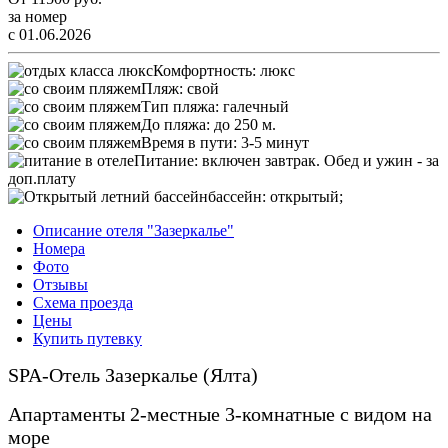
за номер
с 01.06.2026
Комфортность:
люкс
Пляж:
свой
Тип пляжа:
галечный
До пляжа:
до 250 м.
Время в пути:
3-5 минут
Питание:
включен завтрак. Обед и ужин - за
доп.плату
бассейн:
открытый;
Описание отеля "Зазеркалье"
Номера
Фото
Отзывы
Схема проезда
Цены
Купить путевку
SPA-Отель Зазеркалье (Ялта)
Апартаменты 2-местные 3-комнатные с видом на
море