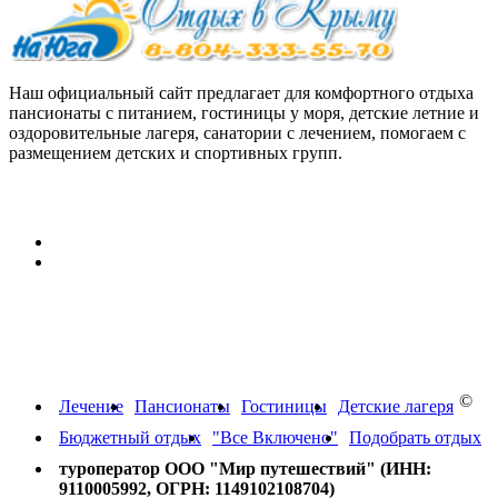
Наш официальный сайт предлагает для комфортного отдыха
пансионаты с питанием, гостиницы у моря, детские летние и
оздоровительные лагеря, санатории с лечением, помогаем с
размещением детских и спортивных групп.
Персональные данные:
Согласие на обработку персональных данных
Политика конфиденциальности в отношении обработки
персональных данных
Путевки на отдых в Крым,
Краснодарский край, Абхазию
©
Лечение
Пансионаты
Гостиницы
Детские лагеря
Бюджетный отдых
"Все Включено"
Подобрать отдых
туроператор ООО "Мир путешествий" (ИНН:
9110005992, ОГРН: 1149102108704)