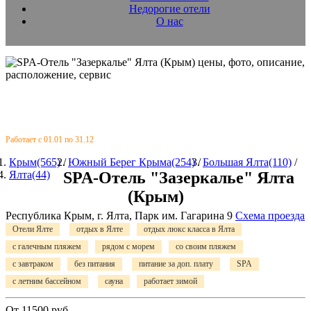
Недорогие отели
О нас
Работает с 01.01 по 31.12
Крым(565)
/
Южный Берег Крыма(254)
/
Большая Ялта(110)
/
Ялта(44)
SPA-Отель "Зазеркалье" Ялта
(Крым)
Республика Крым, г. Ялта, Парк им. Гагарина 9
Схема проезда
Отели Ялте
отдых в Ялте
отдых люкс класса в Ялта
с галечным пляжем
рядом с морем
со своим пляжем
с завтраком
без питания
питание за доп. плату
SPA
с летним бассейном
сауна
работает зимой
От
11500
руб.