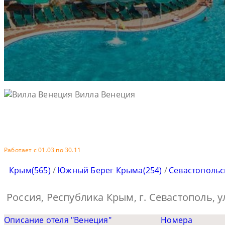
Работает с 01.03 по 30.11
Крым(565)
/
Южный Берег Крыма(254)
/
Севастопольск
Россия, Республика Крым, г. Севастополь, у
Описание отеля "Венеция"
Номера