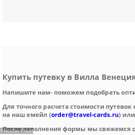
Купить путевку в Вилла Венеци
Напишите нам- поможем подобрать опт
Для точного расчета стоимости путевок
на наш емейл (
order@travel-cards.ru
) ил
После заполнения формы мы свяжемся с
Previous
Next