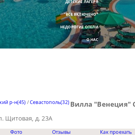
ДЕТСКИЕ ЛАГЕРЯ
"ВСЕ ВКЛЮЧЕНО"
НЕДОРОГИЕ ОТЕЛИ
О НАС
ий р-н(45)
/
Севастополь(32)
Вилла "Венеция" 
л. Щитовая, д. 23А
Фото
Отзывы
Как проехать