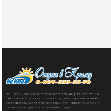
Наш официальный сайт предлагает для комфортного отдыха
пансионаты с питанием, гостиницы у моря, детские летние и
оздоровительные лагеря, санатории с лечением, помогаем с
размещением детских и спортивных групп.