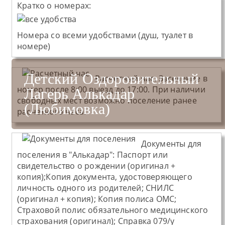
Кратко о номерах:
Номера со всеми удобствами (душ, туалет в
номере)
Детский Оздоровительный
Расчетный час:
Заселение в
номер после 8:00 выезд до 17:00. При наличии
Лагерь Алькадар
свободных мест возможно поселение ранее
(Любимовка)
расчетного часа.
Документы для
поселения в "Алькадар":
Паспорт или
свидетельство о рождении (оригинал +
копия);Копия документа, удостоверяющего
личность одного из родителей; СНИЛС
(оригинал + копия); Копия полиса ОМС;
Страховой полис обязательного медицинского
страхования (оригинал); Справка 079/у