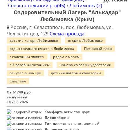
Севастопольский р-н(45)
/
Любимовка(2)
Оздоровительный Лагерь "Алькадар"
Любимовка (Крым)
Россия, г. Севастополь, пос. Любимовка, ул.
Челюскинцев, 129
Схема проезда
детские лагеря Любимовке
отдых в Любимовке
отдых среднего класса в Любимовка
Песчаный пляж
с галечным пляжем
рядом с морем
с 3 разовым питанием
номера со всеми удобствами
санузел в номере
детские лагеря и санатории
Спортзал
От
61740
руб.
за путевку
с 07.08.2026
Комфортность:
стандарт;
Пляж:
общий
Тип пляжа:
песчано-галечный
До пляжа:
до 250 м.