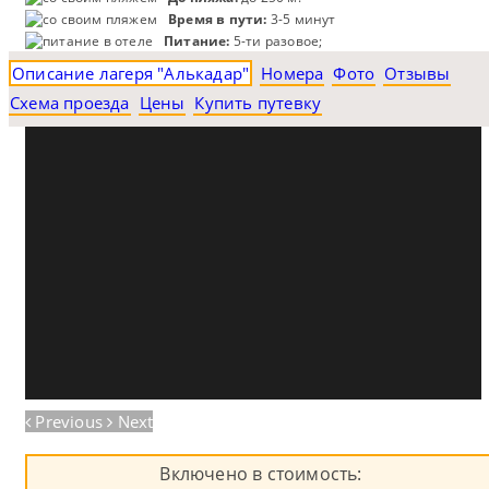
Время в пути:
3-5 минут
Питание:
5-ти разовое;
Описание лагеря "Алькадар"
Номера
Фото
Отзывы
Схема проезда
Цены
Купить путевку
Previous
Next
Включено в стоимость: