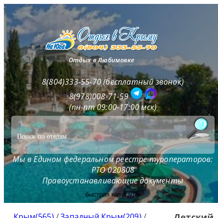
Отдых в Любимовке
8(804)333-55-70 (бесплатный звонок)
8(978)008-71-59
(пн-пт 09:00-17:00 мск)
Мы в Едином федеральном реестре туроператоров:
РТО 020808
Правоустанавливающие документы
быстрая навигация
Крым(565)
/
Западный Крым(209)
/
Детский