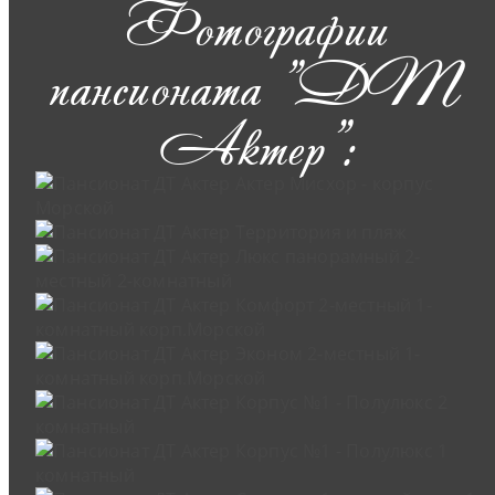
Фотографии
пансионата "ДТ
Актер":