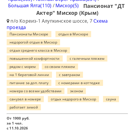
Большая Ялта(110)
/
Мисхор(5)
Пансионат "ДТ
Актер" Мисхор (Крым)
п/о Кореиз-1 Алупкинское шоссе, 7
Схема
проезда
Пансионаты Мисхоре
отдых в Мисхоре
недорогой отдых в Мисхор
отдых среднего класса в Мисхор
повышенной комфортности
с галечным пляжем
рядом с морем
со своим пляжем
на 1 береговой линии
с завтраком
питание за доп. плату
с номерами в коттедже
номера со всеми удобствами
эконом
санузел в номере
отдых недорого в Мисхор
сауна
работает зимой
От
1900
руб.
за 1 чел.
с 11.10.2026