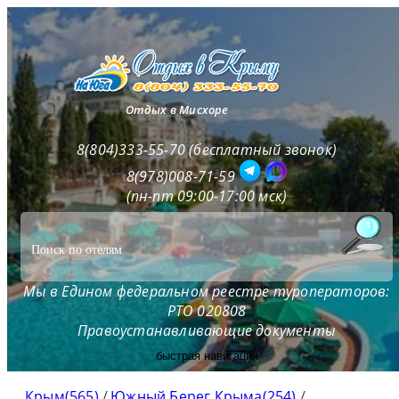
Отдых в Мисхоре
8(804)333-55-70 (бесплатный звонок)
8(978)008-71-59
(пн-пт 09:00-17:00 мск)
Мы в Едином федеральном реестре туроператоров:
РТО 020808
Правоустанавливающие документы
быстрая навигация
Крым(565)
/
Южный Берег Крыма(254)
/