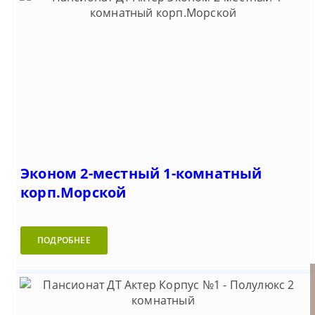
Эконом 2-местный 1-комнатный
корп.Морской
ПОДРОБНЕЕ
Пансионат ДТ Актер
Люкс панорамный 2-местный
Комфорт 2-местный 1-
Эконом 2-местный 1-
Территория и пляж
(Мисхор)
2-комнатный
комнатный корп.Морской
комнатный корп.Морской