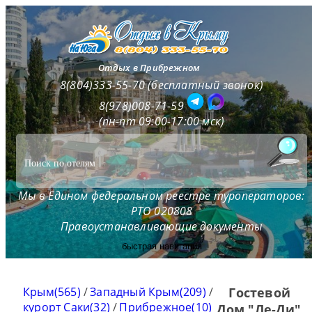
Отдых в Прибрежном
8(804)333-55-70 (бесплатный звонок)
8(978)008-71-59
(пн-пт 09:00-17:00 мск)
Мы в Едином федеральном реестре туроператоров:
РТО 020808
Правоустанавливающие документы
быстрая навигация
Крым(565)
/
Западный Крым(209)
/
Гостевой
курорт Саки(32)
/
Прибрежное(10)
Дом "Ле-Ди"