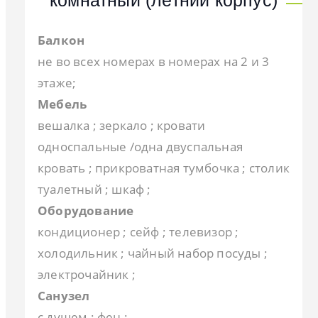
комнатный (летний корпус)
Балкон
не во всех номерах в номерах на 2 и 3
этаже;
Мебель
вешалка ; зеркало ; кровати
односпальные /одна двуспальная
кровать ; прикроватная тумбочка ; столик
туалетный ; шкаф ;
Оборудование
кондиционер ; сейф ; телевизор ;
холодильник ; чайный набор посуды ;
электрочайник ;
Санузел
с душем ; фен ;