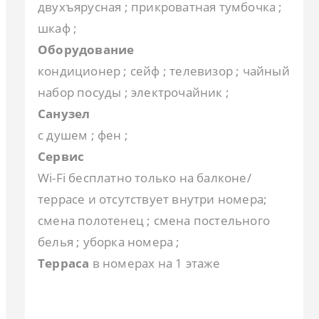
двухъярусная ; прикроватная тумбочка ;
шкаф ;
Оборудование
кондиционер ; сейф ; телевизор ; чайный
набор посуды ; электрочайник ;
Санузел
с душем ; фен ;
Сервис
Wi-Fi бесплатно только на балконе/
Комфорт 2-местный 1-комнатный (основной
Комфорт 3-местный 2-комнатный вид на
Семейный 3-местный 2-комнатный (корпус
Семейный 3-местный 3-комнатный (летний
террасе и отсутствует внутри номера;
Гостевой Дом Ле-Ди (Прибрежное)
корпус)
море (основной корпус)
3)
корпус)
смена полотенец ; смена постельного
белья ; уборка номера ;
Терраса
в номерах на 1 этаже