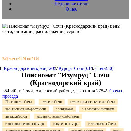
Недорогие отели
О нас
Работает с 01.01 по 01.01
Краснодарский край(120)
/
Курорт Сочи(61)
/
Сочи(30)
Пансионат "Изумруд" Сочи
(Краснодарский край)
354340, г. Сочи, Адлерский район, ул. Ленина 278-А
Схема
проезда
Пансионаты Сочи
отдых в Сочи
отдых среднего класса в Сочи
повышенной комфортности
с завтраком
с 3 разовым питанием
шведский стол
номера со всеми удобствами
с кондиционером в номере
санузел в номере
с лечением в Сочи