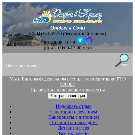
Отдых в Сочи
8(804)333-55-70 (бесплатный звонок)
8(978)008-71-59
(пн-пт 09:00-17:00 мск)
Мы в Едином федеральном реестре туроператоров: РТО
020808
Правоустанавливающие документы
быстрая навигация
Подобрать отдых
Санатории с лечением
Пансионаты с питанием
Отели и Гостевые дома
Детские лагеря
"Все Включено"