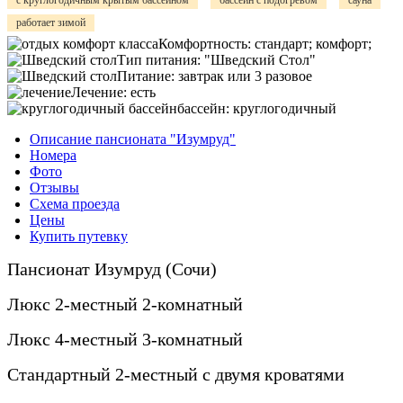
с круглогодичным крытым бассейном
бассейн с подогревом
сауна
работает зимой
Комфортность:
стандарт; комфорт;
Тип питания:
"Шведский Стол"
Питание:
завтрак или 3 разовое
Лечение:
есть
бассейн:
круглогодичный
Описание пансионата "Изумруд"
Номера
Фото
Отзывы
Схема проезда
Цены
Купить путевку
Пансионат Изумруд (Сочи)
Люкс 2-местный 2-комнатный
Люкс 4-местный 3-комнатный
Стандартный 2-местный с двумя кроватями