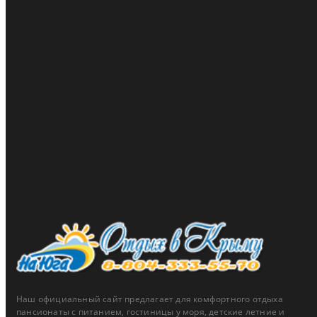
тип акции:
скидка
действует до 31.12.2026
подробнее ...
Пансионат Зенит
Скидки до 15% для жителей ЮФО и новых территорий
тип акции:
скидка
действует до 31.12.2026
подробнее ...
Наш официальный сайт предлагает для комфортного отдыха
пансионаты с питанием, гостиницы у моря, детские летние и