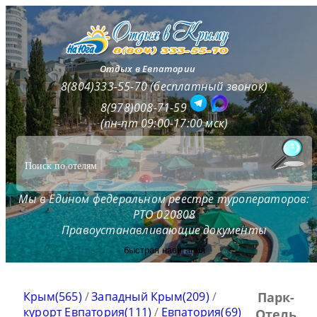
Отдых в Евпатории
8(804)333-55-70 (бесплатный звонок)
8(978)008-71-59
(пн-пт 09:00-17:00 мск)
Мы в Едином федеральном реестре туроператоров:
РТО 020808
Правоустанавливающие документы
быстрая навигация
Крым(565)
/
Западный Крым(209)
/
Парк-
курорт Евпатория(111)
/
Евпатория(69)
Отель