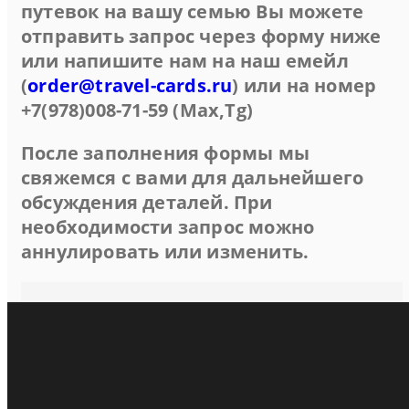
путевок на вашу семью Вы можете
отправить запрос через форму ниже
или напишите нам на наш емейл
(
order@travel-cards.ru
) или на номер
+7(978)008-71-59 (Max,Tg)
После заполнения формы мы
свяжемся с вами для дальнейшего
обсуждения деталей. При
необходимости запрос можно
аннулировать или изменить.
Парк-Отель Романова (Евпатория)
Полулюкс 2-местный 2-комнатный
Люкс "Романова" 2-местный 1-комнатный
Ресепшен и коридоры отеля
Территория и бассейн