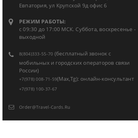
Евпатория, ул Крупской 9д офис 6
РЕЖИМ РАБОТЫ:
с 09:30 до 17:00 МСК. Суббота, воскресенье -
выходной
(бесплатный звонок с
8(804)333-55-70
мобильных и городских операторов связи
России)
(Max,Tg): онлайн-консультант
+7(978) 008-71-59
+7(978) 100-37-67
Order@travel-Cards.ru